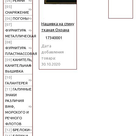
[04]
РЕМНИ
поиск
[05]
СНАРЯЖЕНИЕ
[06]
ПОГОНЫ
Нашивка на спину
[07]
тканая Охрана
ФУРНИТУРА
МЕТАЛЛИЧЕСКАЯ
17340001
[08]
Дата
ФУРНИТУРА
добавления
ПЛАСТМАССОВАЯ
товара:
[09]
КАНИТЕЛЬ,
30.10.2020
КАНИТЕЛЬНАЯ
ВЫШИВКА
[10]
ГАЛАНТЕРЕЯ
[11]
ГАЛУННЫЕ
ЗНАКИ
РАЗЛИЧИЯ
ВМФ,
МОРСКОГО И
РЕЧНОГО
ФЛОТОВ
[12]
БРЕЛОКИ
[13]
БЛЯХИ И