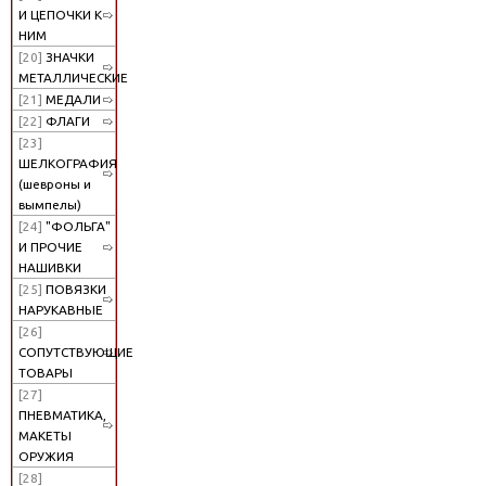
И ЦЕПОЧКИ К
НИМ
[20]
ЗНАЧКИ
МЕТАЛЛИЧЕСКИЕ
[21]
МЕДАЛИ
[22]
ФЛАГИ
[23]
ШЕЛКОГРАФИЯ
(шевроны и
вымпелы)
[24]
"ФОЛЬГА"
И ПРОЧИЕ
НАШИВКИ
[25]
ПОВЯЗКИ
НАРУКАВНЫЕ
[26]
СОПУТСТВУЮЩИЕ
ТОВАРЫ
[27]
ПНЕВМАТИКА,
МАКЕТЫ
ОРУЖИЯ
[28]