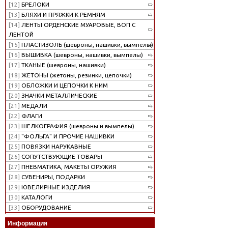
[12]
БРЕЛОКИ
[13]
БЛЯХИ И ПРЯЖКИ К РЕМНЯМ
[14]
ЛЕНТЫ ОРДЕНСКИЕ МУАРОВЫЕ, ВОП С
ЛЕНТОЙ
[15]
ПЛАСТИЗОЛЬ (шевроны, нашивки, вымпелы)
[16]
ВЫШИВКА (шевроны, нашивки, вымпелы)
[17]
ТКАНЫЕ (шевроны, нашивки)
[18]
ЖЕТОНЫ (жетоны, резинки, цепочки)
[19]
ОБЛОЖКИ И ЦЕПОЧКИ К НИМ
[20]
ЗНАЧКИ МЕТАЛЛИЧЕСКИЕ
[21]
МЕДАЛИ
[22]
ФЛАГИ
[23]
ШЕЛКОГРАФИЯ (шевроны и вымпелы)
[24]
"ФОЛЬГА" И ПРОЧИЕ НАШИВКИ
[25]
ПОВЯЗКИ НАРУКАВНЫЕ
[26]
СОПУТСТВУЮЩИЕ ТОВАРЫ
[27]
ПНЕВМАТИКА, МАКЕТЫ ОРУЖИЯ
[28]
СУВЕНИРЫ, ПОДАРКИ
[29]
ЮВЕЛИРНЫЕ ИЗДЕЛИЯ
[30]
КАТАЛОГИ
[33]
ОБОРУДОВАНИЕ
Информация