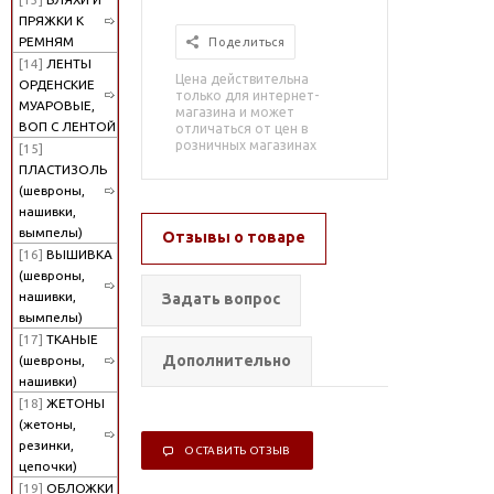
ПРЯЖКИ К
РЕМНЯМ
Поделиться
[14]
ЛЕНТЫ
Цена действительна
ОРДЕНСКИЕ
только для интернет-
МУАРОВЫЕ,
магазина и может
ВОП С ЛЕНТОЙ
отличаться от цен в
розничных магазинах
[15]
ПЛАСТИЗОЛЬ
(шевроны,
нашивки,
вымпелы)
Отзывы о товаре
[16]
ВЫШИВКА
(шевроны,
нашивки,
Задать вопрос
вымпелы)
[17]
ТКАНЫЕ
Дополнительно
(шевроны,
нашивки)
[18]
ЖЕТОНЫ
(жетоны,
резинки,
ОСТАВИТЬ ОТЗЫВ
цепочки)
[19]
ОБЛОЖКИ