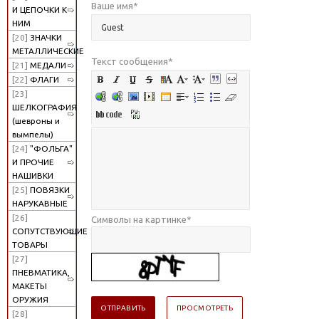
Ваше имя
*
И ЦЕПОЧКИ К
НИМ
[20]
ЗНАЧКИ
МЕТАЛЛИЧЕСКИЕ
Текст сообщения
*
[21]
МЕДАЛИ
[22]
ФЛАГИ
[23]
ШЕЛКОГРАФИЯ
(шевроны и
вымпелы)
[24]
"ФОЛЬГА"
И ПРОЧИЕ
НАШИВКИ
[25]
ПОВЯЗКИ
НАРУКАВНЫЕ
[26]
Символы на картинке
*
СОПУТСТВУЮЩИЕ
ТОВАРЫ
[27]
ПНЕВМАТИКА,
МАКЕТЫ
ОРУЖИЯ
[28]