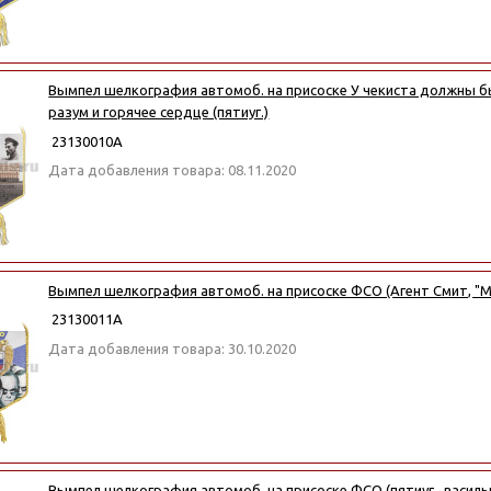
Вымпел шелкография автомоб. на присоске У чекиста должны б
разум и горячее сердце (пятиуг.)
23130010А
Дата добавления товара: 08.11.2020
Вымпел шелкография автомоб. на присоске ФСО (Агент Смит, "
23130011А
Дата добавления товара: 30.10.2020
Вымпел шелкография автомоб. на присоске ФСО (пятиуг., васил