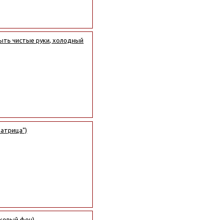
ыть чистые руки, холодный
Матрица")
ьковый фон)