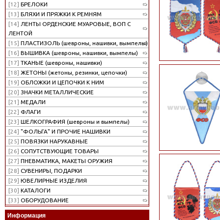
[12]
БРЕЛОКИ
[13]
БЛЯХИ И ПРЯЖКИ К РЕМНЯМ
[14]
ЛЕНТЫ ОРДЕНСКИЕ МУАРОВЫЕ, ВОП С
ЛЕНТОЙ
[15]
ПЛАСТИЗОЛЬ (шевроны, нашивки, вымпелы)
[16]
ВЫШИВКА (шевроны, нашивки, вымпелы)
[17]
ТКАНЫЕ (шевроны, нашивки)
[18]
ЖЕТОНЫ (жетоны, резинки, цепочки)
[19]
ОБЛОЖКИ И ЦЕПОЧКИ К НИМ
[20]
ЗНАЧКИ МЕТАЛЛИЧЕСКИЕ
[21]
МЕДАЛИ
[22]
ФЛАГИ
[23]
ШЕЛКОГРАФИЯ (шевроны и вымпелы)
[24]
"ФОЛЬГА" И ПРОЧИЕ НАШИВКИ
[25]
ПОВЯЗКИ НАРУКАВНЫЕ
[26]
СОПУТСТВУЮЩИЕ ТОВАРЫ
[27]
ПНЕВМАТИКА, МАКЕТЫ ОРУЖИЯ
[28]
СУВЕНИРЫ, ПОДАРКИ
[29]
ЮВЕЛИРНЫЕ ИЗДЕЛИЯ
[30]
КАТАЛОГИ
[33]
ОБОРУДОВАНИЕ
Информация