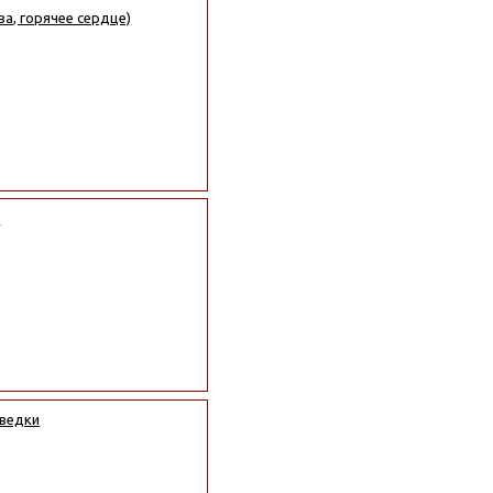
а, горячее сердце)
)
зведки