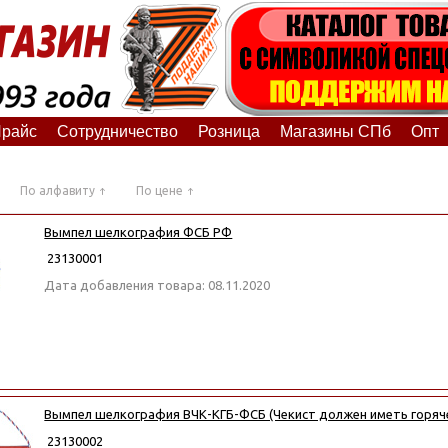
райс
Сотрудничество
Розница
Магазины СПб
Опт
По алфавиту
По цене
Вымпел шелкография ФСБ РФ
23130001
Дата добавления товара: 08.11.2020
Вымпел шелкография ВЧК-КГБ-ФСБ (Чекист должен иметь горячее
23130002