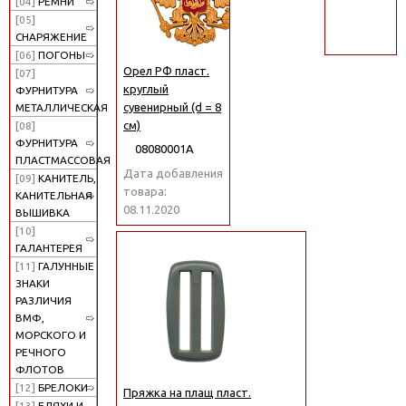
[04]
РЕМНИ
поиск
[05]
СНАРЯЖЕНИЕ
[06]
ПОГОНЫ
Орел РФ пласт.
[07]
круглый
ФУРНИТУРА
сувенирный (d = 8
МЕТАЛЛИЧЕСКАЯ
см)
[08]
ФУРНИТУРА
08080001А
ПЛАСТМАССОВАЯ
Дата добавления
[09]
КАНИТЕЛЬ,
товара:
КАНИТЕЛЬНАЯ
08.11.2020
ВЫШИВКА
[10]
ГАЛАНТЕРЕЯ
[11]
ГАЛУННЫЕ
ЗНАКИ
РАЗЛИЧИЯ
ВМФ,
МОРСКОГО И
РЕЧНОГО
ФЛОТОВ
[12]
БРЕЛОКИ
Пряжка на плащ пласт.
[13]
БЛЯХИ И