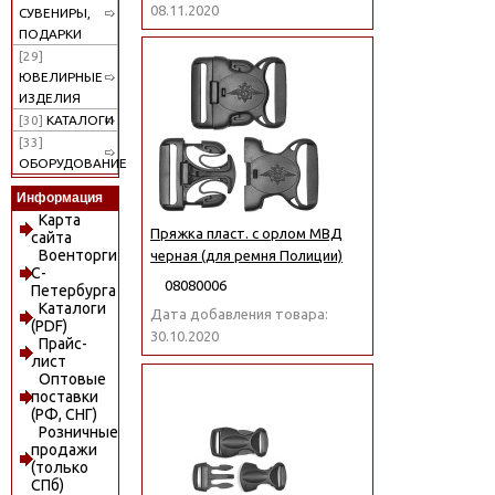
08.11.2020
СУВЕНИРЫ,
ПОДАРКИ
[29]
ЮВЕЛИРНЫЕ
ИЗДЕЛИЯ
[30]
КАТАЛОГИ
[33]
ОБОРУДОВАНИЕ
Информация
Карта
Пряжка пласт. с орлом МВД
сайта
Военторги
черная (для ремня Полиции)
С-
08080006
Петербурга
Каталоги
Дата добавления товара:
(PDF)
30.10.2020
Прайс-
лист
Оптовые
поставки
(РФ, СНГ)
Розничные
продажи
(только
СПб)