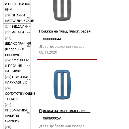
И ЦЕПОЧКИ К
НИМ
[20]
ЗНАЧКИ
МЕТАЛЛИЧЕСКИЕ
[21]
МЕДАЛИ
Пряжка на плащ пласт. серая
[22]
ФЛАГИ
[23]
08080004А
ШЕЛКОГРАФИЯ
Дата добавления товара:
(шевроны и
08.11.2020
вымпелы)
[24]
"ФОЛЬГА"
И ПРОЧИЕ
НАШИВКИ
[25]
ПОВЯЗКИ
НАРУКАВНЫЕ
[26]
СОПУТСТВУЮЩИЕ
ТОВАРЫ
[27]
ПНЕВМАТИКА,
Пряжка на плащ пласт. синяя
МАКЕТЫ
08080005А
ОРУЖИЯ
Дата добавления товара:
[28]