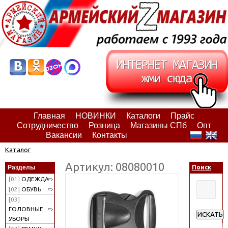
Главная
НОВИНКИ
Каталоги
Прайс
Сотрудничество
Розница
Магазины СПб
Опт
Вакансии
Контакты
Каталог
Артикул: 08080010
Разделы
Поиск
[01]
ОДЕЖДА
[02]
ОБУВЬ
[03]
ГОЛОВНЫЕ
ИСКАТЬ
УБОРЫ
Расширен