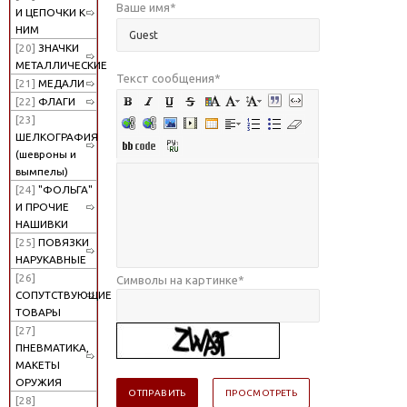
Ваше имя
*
И ЦЕПОЧКИ К
НИМ
[20]
ЗНАЧКИ
МЕТАЛЛИЧЕСКИЕ
Текст сообщения
*
[21]
МЕДАЛИ
[22]
ФЛАГИ
[23]
ШЕЛКОГРАФИЯ
(шевроны и
вымпелы)
[24]
"ФОЛЬГА"
И ПРОЧИЕ
НАШИВКИ
[25]
ПОВЯЗКИ
НАРУКАВНЫЕ
[26]
Символы на картинке
*
СОПУТСТВУЮЩИЕ
ТОВАРЫ
[27]
ПНЕВМАТИКА,
МАКЕТЫ
ОРУЖИЯ
[28]