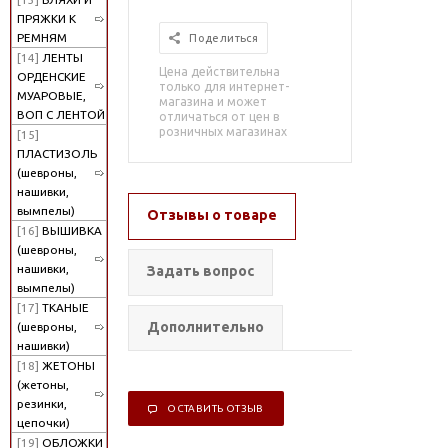
ПРЯЖКИ К
РЕМНЯМ
Поделиться
[14]
ЛЕНТЫ
Цена действительна
ОРДЕНСКИЕ
только для интернет-
МУАРОВЫЕ,
магазина и может
ВОП С ЛЕНТОЙ
отличаться от цен в
розничных магазинах
[15]
ПЛАСТИЗОЛЬ
(шевроны,
нашивки,
вымпелы)
Отзывы о товаре
[16]
ВЫШИВКА
(шевроны,
нашивки,
Задать вопрос
вымпелы)
[17]
ТКАНЫЕ
Дополнительно
(шевроны,
нашивки)
[18]
ЖЕТОНЫ
(жетоны,
резинки,
ОСТАВИТЬ ОТЗЫВ
цепочки)
[19]
ОБЛОЖКИ