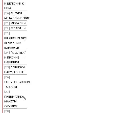
И ЦЕПОЧКИ К
НИМ
[20]
ЗНАЧКИ
МЕТАЛЛИЧЕСКИЕ
[21]
МЕДАЛИ
[22]
ФЛАГИ
[23]
ШЕЛКОГРАФИЯ
(шевроны и
вымпелы)
[24]
"ФОЛЬГА"
И ПРОЧИЕ
НАШИВКИ
[25]
ПОВЯЗКИ
НАРУКАВНЫЕ
[26]
СОПУТСТВУЮЩИЕ
ТОВАРЫ
[27]
ПНЕВМАТИКА,
МАКЕТЫ
ОРУЖИЯ
[28]