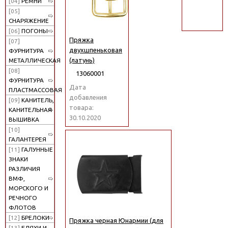
[04]
РЕМНИ
поиск
[05]
СНАРЯЖЕНИЕ
[06]
ПОГОНЫ
Пряжка
[07]
двухшпеньковая
ФУРНИТУРА
(латунь)
МЕТАЛЛИЧЕСКАЯ
[08]
13060001
ФУРНИТУРА
Дата
ПЛАСТМАССОВАЯ
добавления
[09]
КАНИТЕЛЬ,
товара:
КАНИТЕЛЬНАЯ
30.10.2020
ВЫШИВКА
[10]
ГАЛАНТЕРЕЯ
[11]
ГАЛУННЫЕ
ЗНАКИ
РАЗЛИЧИЯ
ВМФ,
МОРСКОГО И
РЕЧНОГО
ФЛОТОВ
[12]
БРЕЛОКИ
Пряжка черная Юнармии (для
[13]
БЛЯХИ И