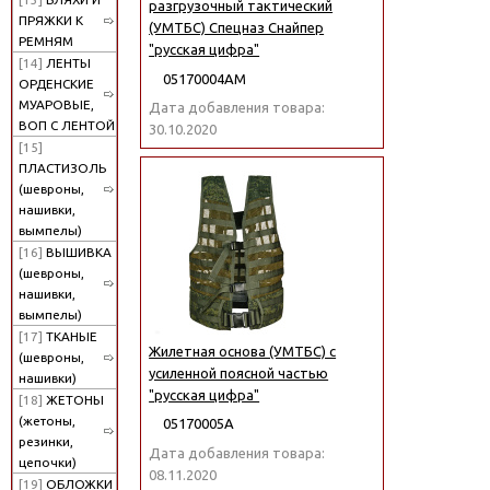
разгрузочный тактический
ПРЯЖКИ К
(УМТБС) Спецназ Снайпер
РЕМНЯМ
"русская цифра"
[14]
ЛЕНТЫ
05170004АМ
ОРДЕНСКИЕ
МУАРОВЫЕ,
Дата добавления товара:
ВОП С ЛЕНТОЙ
30.10.2020
[15]
ПЛАСТИЗОЛЬ
(шевроны,
нашивки,
вымпелы)
[16]
ВЫШИВКА
(шевроны,
нашивки,
вымпелы)
[17]
ТКАНЫЕ
Жилетная основа (УМТБС) с
(шевроны,
усиленной поясной частью
нашивки)
"русская цифра"
[18]
ЖЕТОНЫ
(жетоны,
05170005А
резинки,
Дата добавления товара:
цепочки)
08.11.2020
[19]
ОБЛОЖКИ