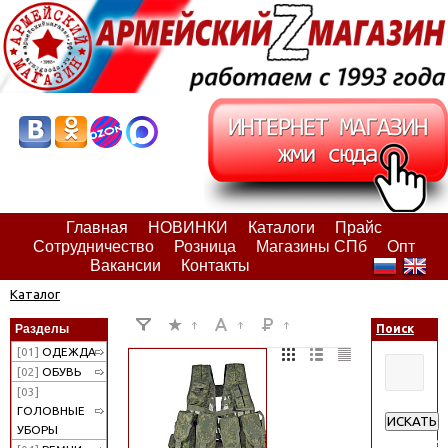
Главная
НОВИНКИ
Каталоги
Прайс
Сотрудничество
Розница
Магазины СПб
Опт
Вакансии
Контакты
Каталог
Разделы
Поиск
[01]
ОДЕЖДА
[02]
ОБУВЬ
[03]
ГОЛОВНЫЕ
ИСКАТЬ
УБОРЫ
Расширен