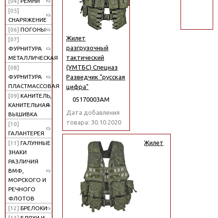
[04]
РЕМНИ
поиск
[05]
СНАРЯЖЕНИЕ
[06]
ПОГОНЫ
Жилет
[07]
разгрузочный
ФУРНИТУРА
тактический
МЕТАЛЛИЧЕСКАЯ
(УМТБС) Спецназ
[08]
Разведчик "русская
ФУРНИТУРА
ПЛАСТМАССОВАЯ
цифра"
[09]
КАНИТЕЛЬ,
05170003АМ
КАНИТЕЛЬНАЯ
Дата добавления
ВЫШИВКА
товара: 30.10.2020
[10]
ГАЛАНТЕРЕЯ
Жилет
[11]
ГАЛУННЫЕ
ЗНАКИ
РАЗЛИЧИЯ
ВМФ,
МОРСКОГО И
РЕЧНОГО
ФЛОТОВ
[12]
БРЕЛОКИ
[13]
БЛЯХИ И