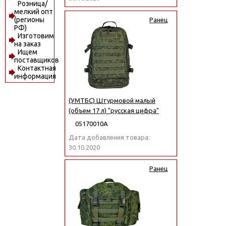
Розница/
мелкий опт
(регионы
Ранец
РФ)
Изготовим
на заказ
Ищем
поставщиков
Контактная
информация
(УМТБС) Штурмовой малый
(объем 17 л) "русская цифра"
05170010А
Дата добавления товара:
30.10.2020
Ранец