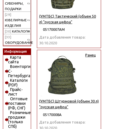
СУВЕНИРЫ,
ПОДАРКИ
[29]
(УМТБС) Тактический (объем 50
ЮВЕЛИРНЫЕ
л) "русская цифра"
ИЗДЕЛИЯ
05170007АМ
[30]
КАТАЛОГИ
Дата добавления товара:
[33]
ОБОРУДОВАНИЕ
30.10.2020
Информация
Ранец
Карта
сайта
Военторги
С-
Петербурга
Каталоги
(PDF)
Прайс-
лист
Оптовые
(УМТБС) Штурмовой (объем 30 л)
поставки
"русская цифра"
(РФ, СНГ)
Розничные
05170008А
продажи
(только
Дата добавления товара:
СПб)
30.10.2020