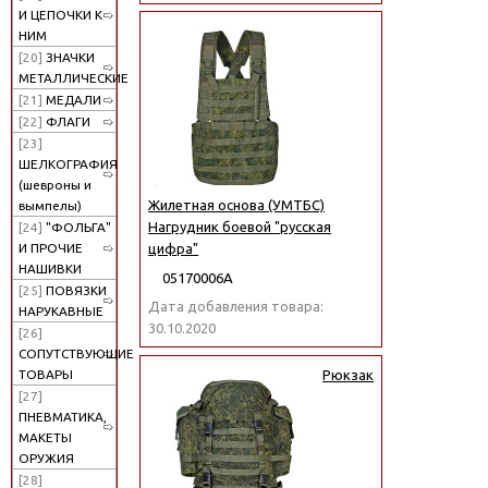
И ЦЕПОЧКИ К
НИМ
[20]
ЗНАЧКИ
МЕТАЛЛИЧЕСКИЕ
[21]
МЕДАЛИ
[22]
ФЛАГИ
[23]
ШЕЛКОГРАФИЯ
(шевроны и
Жилетная основа (УМТБС)
вымпелы)
Нагрудник боевой "русская
[24]
"ФОЛЬГА"
И ПРОЧИЕ
цифра"
НАШИВКИ
05170006А
[25]
ПОВЯЗКИ
Дата добавления товара:
НАРУКАВНЫЕ
30.10.2020
[26]
СОПУТСТВУЮЩИЕ
Рюкзак
ТОВАРЫ
[27]
ПНЕВМАТИКА,
МАКЕТЫ
ОРУЖИЯ
[28]