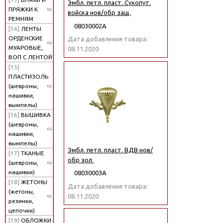
Эмбл. петл. пласт. Сухопут.
ПРЯЖКИ К
войска нов/обр защ.
РЕМНЯМ
08030002А
[14]
ЛЕНТЫ
ОРДЕНСКИЕ
Дата добавления товара:
МУАРОВЫЕ,
08.11.2020
ВОП С ЛЕНТОЙ
[15]
ПЛАСТИЗОЛЬ
(шевроны,
нашивки,
вымпелы)
[16]
ВЫШИВКА
(шевроны,
нашивки,
вымпелы)
Эмбл. петл. пласт. ВДВ нов/
[17]
ТКАНЫЕ
обр зол.
(шевроны,
нашивки)
08030003А
[18]
ЖЕТОНЫ
Дата добавления товара:
(жетоны,
08.11.2020
резинки,
цепочки)
[19]
ОБЛОЖКИ