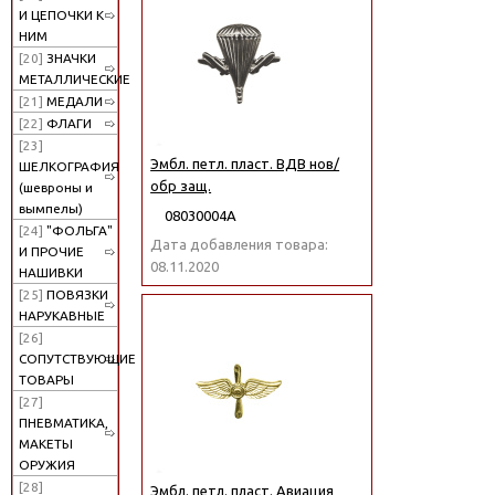
И ЦЕПОЧКИ К
НИМ
[20]
ЗНАЧКИ
МЕТАЛЛИЧЕСКИЕ
[21]
МЕДАЛИ
[22]
ФЛАГИ
[23]
Эмбл. петл. пласт. ВДВ нов/
ШЕЛКОГРАФИЯ
обр защ.
(шевроны и
вымпелы)
08030004А
[24]
"ФОЛЬГА"
Дата добавления товара:
И ПРОЧИЕ
08.11.2020
НАШИВКИ
[25]
ПОВЯЗКИ
НАРУКАВНЫЕ
[26]
СОПУТСТВУЮЩИЕ
ТОВАРЫ
[27]
ПНЕВМАТИКА,
МАКЕТЫ
ОРУЖИЯ
[28]
Эмбл. петл. пласт. Авиация