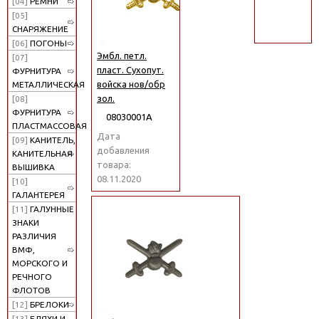
[04]
РЕМНИ
поиск
[05]
СНАРЯЖЕНИЕ
[06]
ПОГОНЫ
Эмбл. петл.
[07]
пласт. Сухопут.
ФУРНИТУРА
войска нов/обр
МЕТАЛЛИЧЕСКАЯ
зол.
[08]
ФУРНИТУРА
08030001А
ПЛАСТМАССОВАЯ
Дата
[09]
КАНИТЕЛЬ,
добавления
КАНИТЕЛЬНАЯ
товара:
ВЫШИВКА
08.11.2020
[10]
ГАЛАНТЕРЕЯ
[11]
ГАЛУННЫЕ
ЗНАКИ
РАЗЛИЧИЯ
ВМФ,
МОРСКОГО И
РЕЧНОГО
ФЛОТОВ
[12]
БРЕЛОКИ
[13]
БЛЯХИ И