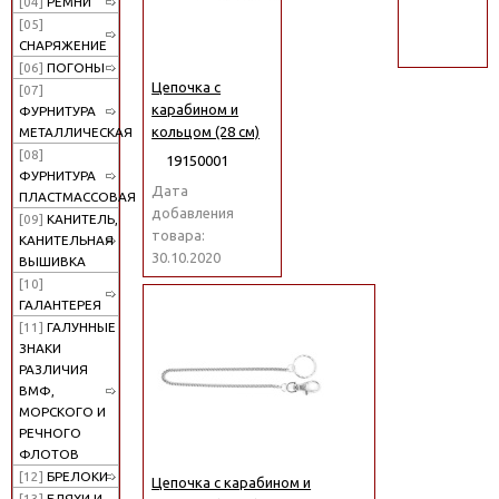
[04]
РЕМНИ
поиск
[05]
СНАРЯЖЕНИЕ
[06]
ПОГОНЫ
Цепочка с
[07]
карабином и
ФУРНИТУРА
кольцом (28 см)
МЕТАЛЛИЧЕСКАЯ
[08]
19150001
ФУРНИТУРА
Дата
ПЛАСТМАССОВАЯ
добавления
[09]
КАНИТЕЛЬ,
товара:
КАНИТЕЛЬНАЯ
30.10.2020
ВЫШИВКА
[10]
ГАЛАНТЕРЕЯ
[11]
ГАЛУННЫЕ
ЗНАКИ
РАЗЛИЧИЯ
ВМФ,
МОРСКОГО И
РЕЧНОГО
ФЛОТОВ
[12]
БРЕЛОКИ
Цепочка с карабином и
[13]
БЛЯХИ И