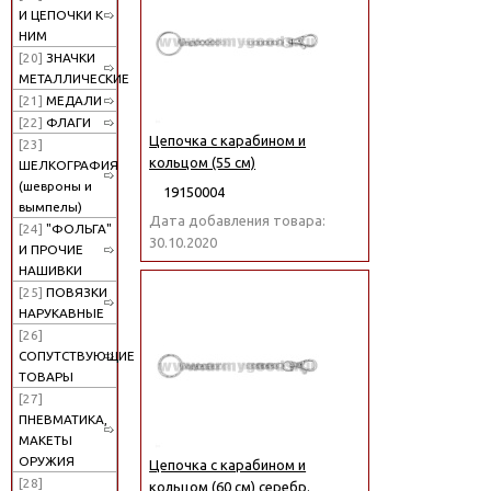
И ЦЕПОЧКИ К
НИМ
[20]
ЗНАЧКИ
МЕТАЛЛИЧЕСКИЕ
[21]
МЕДАЛИ
[22]
ФЛАГИ
Цепочка с карабином и
[23]
кольцом (55 см)
ШЕЛКОГРАФИЯ
(шевроны и
19150004
вымпелы)
Дата добавления товара:
[24]
"ФОЛЬГА"
30.10.2020
И ПРОЧИЕ
НАШИВКИ
[25]
ПОВЯЗКИ
НАРУКАВНЫЕ
[26]
СОПУТСТВУЮЩИЕ
ТОВАРЫ
[27]
ПНЕВМАТИКА,
МАКЕТЫ
ОРУЖИЯ
Цепочка с карабином и
[28]
кольцом (60 см) серебр.