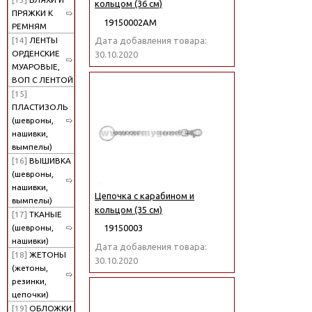
кольцом (36 см)
ПРЯЖКИ К
19150002АМ
РЕМНЯМ
[14]
ЛЕНТЫ
Дата добавления товара:
ОРДЕНСКИЕ
30.10.2020
МУАРОВЫЕ,
ВОП С ЛЕНТОЙ
[15]
ПЛАСТИЗОЛЬ
(шевроны,
нашивки,
вымпелы)
[16]
ВЫШИВКА
(шевроны,
нашивки,
Цепочка с карабином и
вымпелы)
кольцом (35 см)
[17]
ТКАНЫЕ
(шевроны,
19150003
нашивки)
Дата добавления товара:
[18]
ЖЕТОНЫ
30.10.2020
(жетоны,
резинки,
цепочки)
[19]
ОБЛОЖКИ