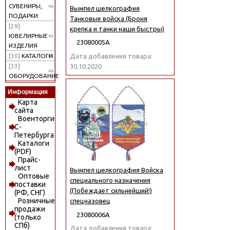
СУВЕНИРЫ,
Вымпел шелкография
ПОДАРКИ
Танковые войска (Броня
[29]
крепка и танки наши быстры)
ЮВЕЛИРНЫЕ
23080005А
ИЗДЕЛИЯ
Дата добавления товара:
[30]
КАТАЛОГИ
30.10.2020
[33]
ОБОРУДОВАНИЕ
Информация
Карта
сайта
Военторги
С-
Петербурга
Каталоги
(PDF)
Прайс-
лист
Вымпел шелкография Войска
Оптовые
специального назначения
поставки
(Побеждает сильнейший!)
(РФ, СНГ)
Розничные
спецназовец
продажи
23080006А
(только
СПб)
Дата добавления товара: