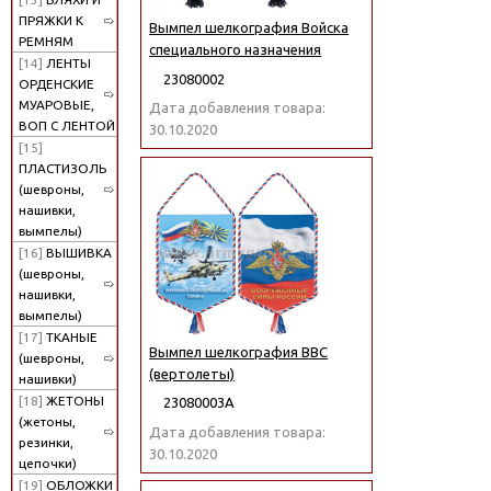
ПРЯЖКИ К
Вымпел шелкография Войска
РЕМНЯМ
специального назначения
[14]
ЛЕНТЫ
23080002
ОРДЕНСКИЕ
МУАРОВЫЕ,
Дата добавления товара:
ВОП С ЛЕНТОЙ
30.10.2020
[15]
ПЛАСТИЗОЛЬ
(шевроны,
нашивки,
вымпелы)
[16]
ВЫШИВКА
(шевроны,
нашивки,
вымпелы)
[17]
ТКАНЫЕ
Вымпел шелкография ВВС
(шевроны,
(вертолеты)
нашивки)
[18]
ЖЕТОНЫ
23080003А
(жетоны,
Дата добавления товара:
резинки,
30.10.2020
цепочки)
[19]
ОБЛОЖКИ