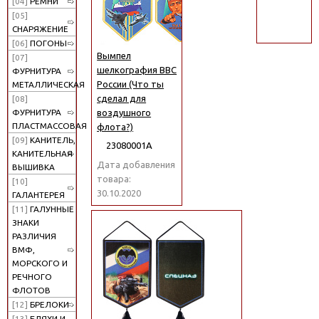
[04]
РЕМНИ
поиск
[05]
СНАРЯЖЕНИЕ
[06]
ПОГОНЫ
Вымпел
[07]
шелкография ВВС
ФУРНИТУРА
России (Что ты
МЕТАЛЛИЧЕСКАЯ
сделал для
[08]
воздушного
ФУРНИТУРА
ПЛАСТМАССОВАЯ
флота?)
[09]
КАНИТЕЛЬ,
23080001А
КАНИТЕЛЬНАЯ
Дата добавления
ВЫШИВКА
товара:
[10]
30.10.2020
ГАЛАНТЕРЕЯ
[11]
ГАЛУННЫЕ
ЗНАКИ
РАЗЛИЧИЯ
ВМФ,
МОРСКОГО И
РЕЧНОГО
ФЛОТОВ
[12]
БРЕЛОКИ
[13]
БЛЯХИ И