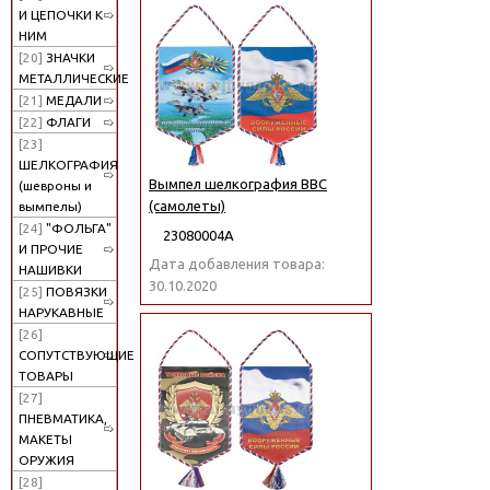
И ЦЕПОЧКИ К
НИМ
[20]
ЗНАЧКИ
МЕТАЛЛИЧЕСКИЕ
[21]
МЕДАЛИ
[22]
ФЛАГИ
[23]
ШЕЛКОГРАФИЯ
Вымпел шелкография ВВС
(шевроны и
(самолеты)
вымпелы)
[24]
"ФОЛЬГА"
23080004А
И ПРОЧИЕ
Дата добавления товара:
НАШИВКИ
30.10.2020
[25]
ПОВЯЗКИ
НАРУКАВНЫЕ
[26]
СОПУТСТВУЮЩИЕ
ТОВАРЫ
[27]
ПНЕВМАТИКА,
МАКЕТЫ
ОРУЖИЯ
[28]