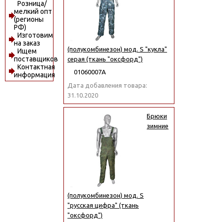
Розница/
мелкий опт
(регионы
РФ)
Изготовим
на заказ
(полукомбинезон) мод. S "кукла"
Ищем
поставщиков
серая (ткань "оксфорд")
Контактная
01060007А
информация
Дата добавления товара:
31.10.2020
Брюки
зимние
(полукомбинезон) мод. S
"русская цифра" (ткань
"оксфорд")