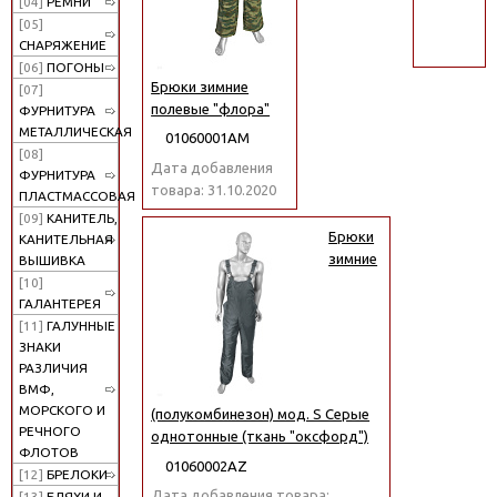
[04]
РЕМНИ
поиск
[05]
СНАРЯЖЕНИЕ
[06]
ПОГОНЫ
Брюки зимние
[07]
полевые "флора"
ФУРНИТУРА
МЕТАЛЛИЧЕСКАЯ
01060001АМ
[08]
Дата добавления
ФУРНИТУРА
товара: 31.10.2020
ПЛАСТМАССОВАЯ
[09]
КАНИТЕЛЬ,
Брюки
КАНИТЕЛЬНАЯ
зимние
ВЫШИВКА
[10]
ГАЛАНТЕРЕЯ
[11]
ГАЛУННЫЕ
ЗНАКИ
РАЗЛИЧИЯ
ВМФ,
МОРСКОГО И
(полукомбинезон) мод. S Серые
РЕЧНОГО
однотонные (ткань "оксфорд")
ФЛОТОВ
01060002АZ
[12]
БРЕЛОКИ
Дата добавления товара:
[13]
БЛЯХИ И