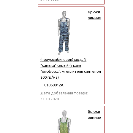
Брюки
зимние
(полукомбинезон) мод. N
"камыш" серый (ткань
"оксфорд", утеплитель синтепон
200 гр/м2)
01060012А
Дата добавления товара:
31.10.2020
Брюки
зимние