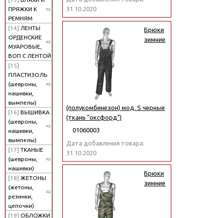
31.10.2020
ПРЯЖКИ К
РЕМНЯМ
[14]
ЛЕНТЫ
Брюки
ОРДЕНСКИЕ
зимние
МУАРОВЫЕ,
ВОП С ЛЕНТОЙ
[15]
ПЛАСТИЗОЛЬ
(шевроны,
нашивки,
вымпелы)
(полукомбинезон) мод. S черные
[16]
ВЫШИВКА
(ткань "оксфорд")
(шевроны,
01060003
нашивки,
вымпелы)
Дата добавления товара:
[17]
ТКАНЫЕ
31.10.2020
(шевроны,
нашивки)
Брюки
[18]
ЖЕТОНЫ
зимние
(жетоны,
резинки,
цепочки)
[19]
ОБЛОЖКИ