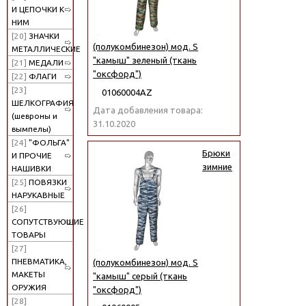
И ЦЕПОЧКИ К
НИМ
[20]
ЗНАЧКИ
(полукомбинезон) мод. S
МЕТАЛЛИЧЕСКИЕ
"камыш" зеленый (ткань
[21]
МЕДАЛИ
"оксфорд")
[22]
ФЛАГИ
[23]
01060004АZ
ШЕЛКОГРАФИЯ
Дата добавления товара:
(шевроны и
31.10.2020
вымпелы)
[24]
"ФОЛЬГА"
Брюки
И ПРОЧИЕ
зимние
НАШИВКИ
[25]
ПОВЯЗКИ
НАРУКАВНЫЕ
[26]
СОПУТСТВУЮЩИЕ
ТОВАРЫ
[27]
ПНЕВМАТИКА,
(полукомбинезон) мод. S
МАКЕТЫ
"камыш" серый (ткань
ОРУЖИЯ
"оксфорд")
[28]