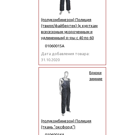
(полукомбинезон) Полиция
(твилл/файбертек) (к курткам
всесезоным укороченным и
удлиненным) р-ры с 40 по 60
01060015А
Дата добавления товара:
31.10.2020
Брюки
зимние
(полукомбинезон) Полиция
(ткань "оксфорд")
01060016А