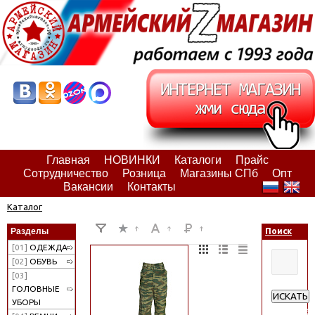
Главная
НОВИНКИ
Каталоги
Прайс
Сотрудничество
Розница
Магазины СПб
Опт
Вакансии
Контакты
Каталог
Разделы
Поиск
[01]
ОДЕЖДА
[02]
ОБУВЬ
[03]
ГОЛОВНЫЕ
ИСКАТЬ
УБОРЫ
Расшире