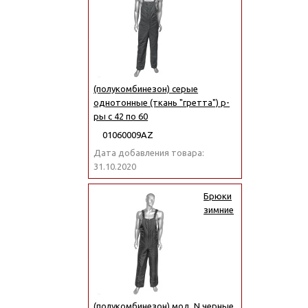
(полукомбинезон) серые
однотонные (ткань "гретта") р-
ры с 42 по 60
01060009АZ
Дата добавления товара:
31.10.2020
Брюки
зимние
(полукомбинезон) мод. N черные