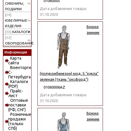
01060005
СУВЕНИРЫ,
Дата добавления товара:
ПОДАРКИ
31.10.2020
[29]
ЮВЕЛИРНЫЕ
ИЗДЕЛИЯ
Брюки
[30]
КАТАЛОГИ
зимние
[33]
ОБОРУДОВАНИЕ
Информация
Карта
сайта
Военторги
С-
(полукомбинезон) мод. S "кукла"
Петербурга
зеленая (ткань "оксфорд")
Каталоги
(PDF)
01060006АZ
Прайс-
Дата добавления товара:
лист
Оптовые
31.10.2020
поставки
(РФ, СНГ)
Брюки
Розничные
продажи
зимние
(только
СПб)