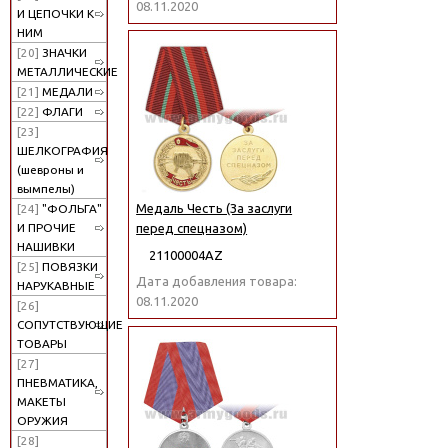
08.11.2020
И ЦЕПОЧКИ К
НИМ
[20]
ЗНАЧКИ
МЕТАЛЛИЧЕСКИЕ
[21]
МЕДАЛИ
[22]
ФЛАГИ
[23]
ШЕЛКОГРАФИЯ
(шевроны и
вымпелы)
Медаль Честь (За заслуги
[24]
"ФОЛЬГА"
И ПРОЧИЕ
перед спецназом)
НАШИВКИ
21100004АZ
[25]
ПОВЯЗКИ
Дата добавления товара:
НАРУКАВНЫЕ
08.11.2020
[26]
СОПУТСТВУЮЩИЕ
ТОВАРЫ
[27]
ПНЕВМАТИКА,
МАКЕТЫ
ОРУЖИЯ
[28]