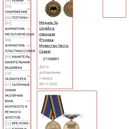
[04]
РЕМНИ
поиск
[05]
СНАРЯЖЕНИЕ
[06]
ПОГОНЫ
Медаль За
[07]
службу в
ФУРНИТУРА
спецназе
МЕТАЛЛИЧЕСКАЯ
(Родина
[08]
Мужество Честь
ФУРНИТУРА
ПЛАСТМАССОВАЯ
Слава)
[09]
КАНИТЕЛЬ,
21100001
КАНИТЕЛЬНАЯ
Дата
ВЫШИВКА
добавления
[10]
товара:
ГАЛАНТЕРЕЯ
08.11.2020
[11]
ГАЛУННЫЕ
ЗНАКИ
РАЗЛИЧИЯ
ВМФ,
МОРСКОГО И
РЕЧНОГО
ФЛОТОВ
[12]
БРЕЛОКИ
[13]
БЛЯХИ И