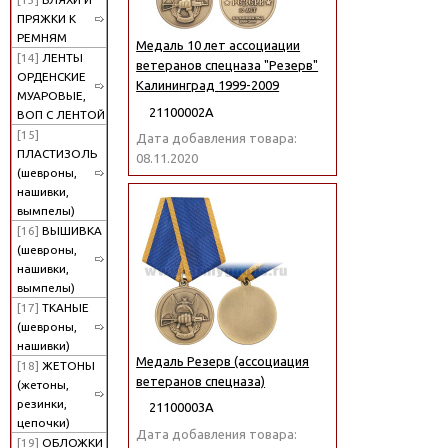
ПРЯЖКИ К
РЕМНЯМ
Медаль 10 лет ассоциации
[14]
ЛЕНТЫ
ветеранов спецназа "Резерв"
ОРДЕНСКИЕ
Калининград 1999-2009
МУАРОВЫЕ,
21100002А
ВОП С ЛЕНТОЙ
[15]
Дата добавления товара:
ПЛАСТИЗОЛЬ
08.11.2020
(шевроны,
нашивки,
вымпелы)
[16]
ВЫШИВКА
(шевроны,
нашивки,
вымпелы)
[17]
ТКАНЫЕ
(шевроны,
нашивки)
Медаль Резерв (ассоциация
[18]
ЖЕТОНЫ
ветеранов спецназа)
(жетоны,
резинки,
21100003А
цепочки)
Дата добавления товара:
[19]
ОБЛОЖКИ