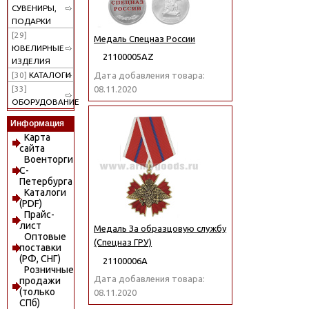
СУВЕНИРЫ,
ПОДАРКИ
[29]
Медаль Спецназ России
ЮВЕЛИРНЫЕ
21100005АZ
ИЗДЕЛИЯ
Дата добавления товара:
[30]
КАТАЛОГИ
08.11.2020
[33]
ОБОРУДОВАНИЕ
Информация
Карта
сайта
Военторги
С-
Петербурга
Каталоги
(PDF)
Прайс-
лист
Медаль За образцовую службу
Оптовые
(Спецназ ГРУ)
поставки
(РФ, СНГ)
21100006А
Розничные
Дата добавления товара:
продажи
(только
08.11.2020
СПб)