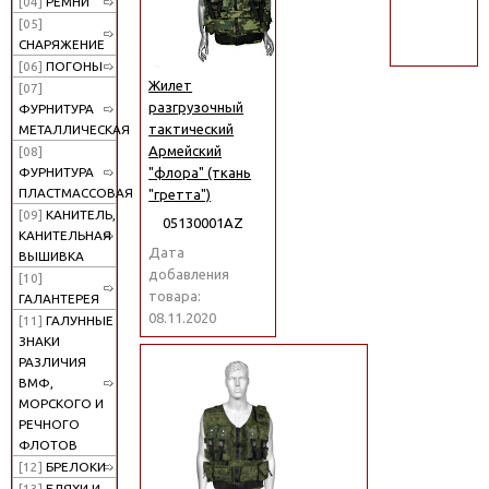
[04]
РЕМНИ
поиск
[05]
СНАРЯЖЕНИЕ
[06]
ПОГОНЫ
Жилет
[07]
разгрузочный
ФУРНИТУРА
тактический
МЕТАЛЛИЧЕСКАЯ
Армейский
[08]
"флора" (ткань
ФУРНИТУРА
ПЛАСТМАССОВАЯ
"гретта")
[09]
КАНИТЕЛЬ,
05130001АZ
КАНИТЕЛЬНАЯ
Дата
ВЫШИВКА
добавления
[10]
товара:
ГАЛАНТЕРЕЯ
08.11.2020
[11]
ГАЛУННЫЕ
ЗНАКИ
РАЗЛИЧИЯ
ВМФ,
МОРСКОГО И
РЕЧНОГО
ФЛОТОВ
[12]
БРЕЛОКИ
[13]
БЛЯХИ И