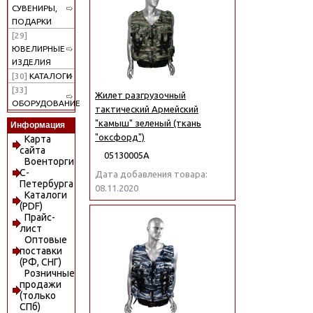
СУВЕНИРЫ,
ПОДАРКИ
[29]
ЮВЕЛИРНЫЕ
ИЗДЕЛИЯ
[30]
КАТАЛОГИ
[33]
Жилет разгрузочный
ОБОРУДОВАНИЕ
тактический Армейский
"камыш" зеленый (ткань
Информация
"оксфорд")
Карта
сайта
05130005А
Военторги
С-
Дата добавления товара:
Петербурга
08.11.2020
Каталоги
(PDF)
Прайс-
лист
Оптовые
поставки
(РФ, СНГ)
Розничные
продажи
(только
СПб)