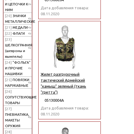
И ЦЕПОЧКИ К
Дата добавления товара:
НИМ
08.11.2020
[20]
ЗНАЧКИ
МЕТАЛЛИЧЕСКИЕ
[21]
МЕДАЛИ
[22]
ФЛАГИ
[23]
ШЕЛКОГРАФИЯ
(шевроны и
вымпелы)
[24]
"ФОЛЬГА"
И ПРОЧИЕ
НАШИВКИ
Жилет разгрузочный
[25]
ПОВЯЗКИ
тактический Армейский
НАРУКАВНЫЕ
"камыш" зеленый (ткань
[26]
"гретта")
СОПУТСТВУЮЩИЕ
05130004А
ТОВАРЫ
Дата добавления товара:
[27]
08.11.2020
ПНЕВМАТИКА,
МАКЕТЫ
ОРУЖИЯ
[28]