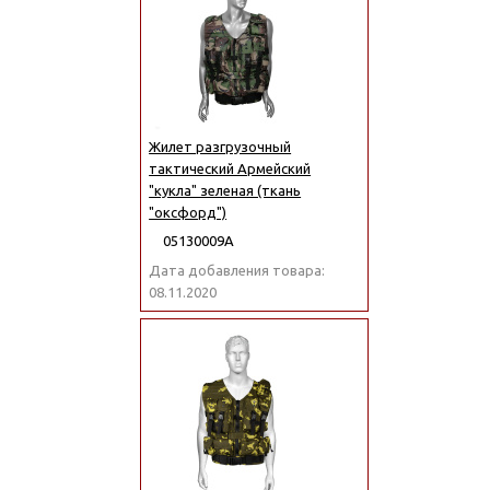
Жилет разгрузочный
тактический Армейский
"кукла" зеленая (ткань
"оксфорд")
05130009А
Дата добавления товара:
08.11.2020