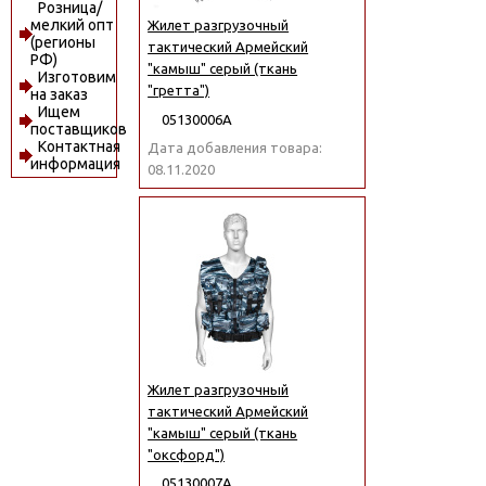
Розница/
мелкий опт
Жилет разгрузочный
(регионы
тактический Армейский
РФ)
"камыш" серый (ткань
Изготовим
"гретта")
на заказ
Ищем
05130006А
поставщиков
Контактная
Дата добавления товара:
информация
08.11.2020
Жилет разгрузочный
тактический Армейский
"камыш" серый (ткань
"оксфорд")
05130007А