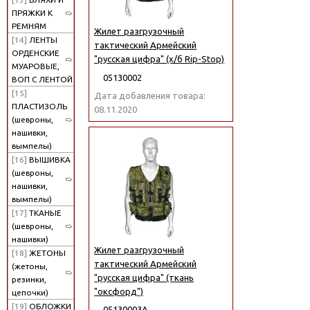
ПРЯЖКИ К
РЕМНЯМ
Жилет разгрузочный
[14]
ЛЕНТЫ
тактический Армейский
ОРДЕНСКИЕ
"русская цифра" (х/б Rip-Stop)
МУАРОВЫЕ,
05130002
ВОП С ЛЕНТОЙ
[15]
Дата добавления товара:
ПЛАСТИЗОЛЬ
08.11.2020
(шевроны,
нашивки,
вымпелы)
[16]
ВЫШИВКА
(шевроны,
нашивки,
вымпелы)
[17]
ТКАНЫЕ
(шевроны,
нашивки)
Жилет разгрузочный
[18]
ЖЕТОНЫ
тактический Армейский
(жетоны,
"русская цифра" (ткань
резинки,
"оксфорд")
цепочки)
[19]
ОБЛОЖКИ
05130003А