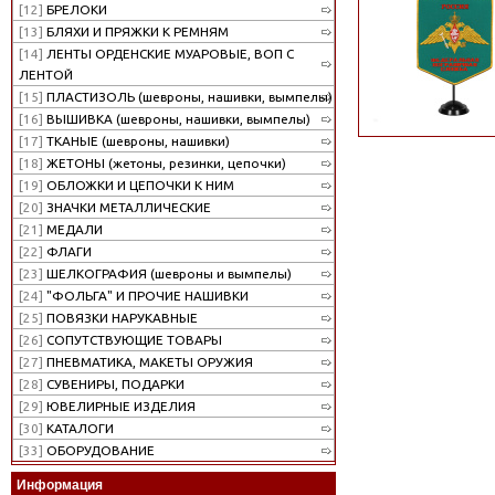
[12]
БРЕЛОКИ
[13]
БЛЯХИ И ПРЯЖКИ К РЕМНЯМ
[14]
ЛЕНТЫ ОРДЕНСКИЕ МУАРОВЫЕ, ВОП С
ЛЕНТОЙ
[15]
ПЛАСТИЗОЛЬ (шевроны, нашивки, вымпелы)
[16]
ВЫШИВКА (шевроны, нашивки, вымпелы)
[17]
ТКАНЫЕ (шевроны, нашивки)
[18]
ЖЕТОНЫ (жетоны, резинки, цепочки)
[19]
ОБЛОЖКИ И ЦЕПОЧКИ К НИМ
[20]
ЗНАЧКИ МЕТАЛЛИЧЕСКИЕ
[21]
МЕДАЛИ
[22]
ФЛАГИ
[23]
ШЕЛКОГРАФИЯ (шевроны и вымпелы)
[24]
"ФОЛЬГА" И ПРОЧИЕ НАШИВКИ
[25]
ПОВЯЗКИ НАРУКАВНЫЕ
[26]
СОПУТСТВУЮЩИЕ ТОВАРЫ
[27]
ПНЕВМАТИКА, МАКЕТЫ ОРУЖИЯ
[28]
СУВЕНИРЫ, ПОДАРКИ
[29]
ЮВЕЛИРНЫЕ ИЗДЕЛИЯ
[30]
КАТАЛОГИ
[33]
ОБОРУДОВАНИЕ
Информация