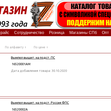
райс
Сотрудничество
Розница
Магазины СПб
Опт
По алфавиту
По цене
Вымпел вышит. на подст. ПС
16520001АМ
Дата добавления товара: 30.10.2020
Вымпел вышит. на подст. Россия ФПС
16520002А