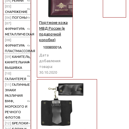
[04]
РЕМНИ
поиск
[05]
СНАРЯЖЕНИЕ
[06]
ПОГОНЫ
Портмоне кожа
[07]
МВД России (в
ФУРНИТУРА
подарочной
МЕТАЛЛИЧЕСКАЯ
коробке)
[08]
ФУРНИТУРА
10080001А
ПЛАСТМАССОВАЯ
Дата
[09]
КАНИТЕЛЬ,
добавления
КАНИТЕЛЬНАЯ
товара:
ВЫШИВКА
30.10.2020
[10]
ГАЛАНТЕРЕЯ
[11]
ГАЛУННЫЕ
ЗНАКИ
РАЗЛИЧИЯ
ВМФ,
МОРСКОГО И
РЕЧНОГО
ФЛОТОВ
[12]
БРЕЛОКИ
[13]
БЛЯХИ И