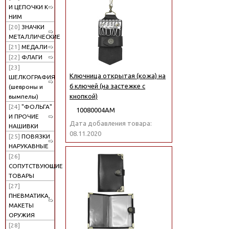
И ЦЕПОЧКИ К
НИМ
[20]
ЗНАЧКИ
МЕТАЛЛИЧЕСКИЕ
[21]
МЕДАЛИ
[22]
ФЛАГИ
[23]
Ключница открытая (кожа) на
ШЕЛКОГРАФИЯ
6 ключей (на застежке с
(шевроны и
кнопкой)
вымпелы)
[24]
"ФОЛЬГА"
10080004АМ
И ПРОЧИЕ
Дата добавления товара:
НАШИВКИ
08.11.2020
[25]
ПОВЯЗКИ
НАРУКАВНЫЕ
[26]
СОПУТСТВУЮЩИЕ
ТОВАРЫ
[27]
ПНЕВМАТИКА,
МАКЕТЫ
ОРУЖИЯ
[28]