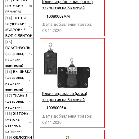
Ключница большая (кожа)
ПРЯЖКИ К
закрытая на 6 ключей
РЕМНЯМ
10080002АМ
[14]
ЛЕНТЫ
ОРДЕНСКИЕ
Дата добавления товара:
МУАРОВЫЕ,
08.11.2020
ВОП С ЛЕНТОЙ
[15]
ПЛАСТИЗОЛЬ
(шевроны,
нашивки,
вымпелы)
[16]
ВЫШИВКА
(шевроны,
нашивки,
вымпелы)
Ключница малая (кожа)
[17]
ТКАНЫЕ
закрытая на 6 ключей
(шевроны,
нашивки)
10080003А
[18]
ЖЕТОНЫ
Дата добавления товара:
(жетоны,
08.11.2020
резинки,
цепочки)
[19]
ОБЛОЖКИ