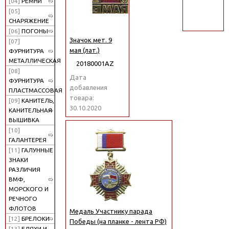
[04]
РЕМНИ
поиск
[05]
СНАРЯЖЕНИЕ
[06]
ПОГОНЫ
Значок мет. 9
[07]
мая (лат.)
ФУРНИТУРА
МЕТАЛЛИЧЕСКАЯ
20180001АZ
[08]
Дата
ФУРНИТУРА
добавления
ПЛАСТМАССОВАЯ
товара:
[09]
КАНИТЕЛЬ,
30.10.2020
КАНИТЕЛЬНАЯ
ВЫШИВКА
[10]
ГАЛАНТЕРЕЯ
[11]
ГАЛУННЫЕ
ЗНАКИ
РАЗЛИЧИЯ
ВМФ,
МОРСКОГО И
РЕЧНОГО
ФЛОТОВ
Медаль Участнику парада
[12]
БРЕЛОКИ
Победы (на планке - лента РФ)
[13]
БЛЯХИ И