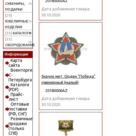
20180005АZ
СУВЕНИРЫ,
Дата добавления товара:
ПОДАРКИ
30.10.2020
[29]
ЮВЕЛИРНЫЕ
ИЗДЕЛИЯ
[30]
КАТАЛОГИ
[33]
ОБОРУДОВАНИЕ
Информация
Карта
сайта
Военторги
С-
Значок мет. Орден "Победа"
Петербурга
сувенирный (малый)
Каталоги
(PDF)
20180006АZ
Прайс-
Дата добавления товара:
лист
Оптовые
30.10.2020
поставки
(РФ, СНГ)
Розничные
продажи
(только
СПб)