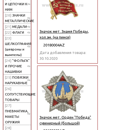
И ЦЕПОЧКИ К
НИМ
[20]
ЗНАЧКИ
МЕТАЛЛИЧЕСКИЕ
[21]
МЕДАЛИ
Значок мет. Знамя Победы,
[22]
ФЛАГИ
хол.эм. (на пимсе)
[23]
ШЕЛКОГРАФИЯ
20180004АZ
(шевроны и
Дата добавления товара:
вымпелы)
30.10.2020
[24]
"ФОЛЬГА"
И ПРОЧИЕ
НАШИВКИ
[25]
ПОВЯЗКИ
НАРУКАВНЫЕ
[26]
СОПУТСТВУЮЩИЕ
ТОВАРЫ
[27]
ПНЕВМАТИКА,
МАКЕТЫ
Значок мет. Орден "Победа"
ОРУЖИЯ
сувенирный (большой)
[28]