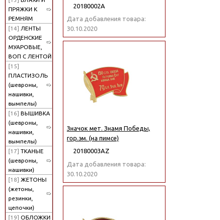
20180002А
ПРЯЖКИ К
РЕМНЯМ
Дата добавления товара:
[14]
ЛЕНТЫ
30.10.2020
ОРДЕНСКИЕ
МУАРОВЫЕ,
ВОП С ЛЕНТОЙ
[15]
ПЛАСТИЗОЛЬ
(шевроны,
нашивки,
вымпелы)
[16]
ВЫШИВКА
(шевроны,
Значок мет. Знамя Победы,
нашивки,
гор.эм. (на пимсе)
вымпелы)
20180003АZ
[17]
ТКАНЫЕ
(шевроны,
Дата добавления товара:
нашивки)
30.10.2020
[18]
ЖЕТОНЫ
(жетоны,
резинки,
цепочки)
[19]
ОБЛОЖКИ