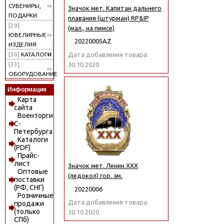
СУВЕНИРЫ,
Значок мет. Капитан дальнего
ПОДАРКИ
плавания (штурман) RP&IP
[29]
(мал., на пимсе)
ЮВЕЛИРНЫЕ
20220005АZ
ИЗДЕЛИЯ
Дата добавления товара:
[30]
КАТАЛОГИ
30.10.2020
[33]
ОБОРУДОВАНИЕ
Информация
Карта
сайта
Военторги
С-
Петербурга
Каталоги
(PDF)
Прайс-
лист
Значок мет. Ленин ХХХ
Оптовые
(ледокол) гор. эм.
поставки
(РФ, СНГ)
20220006
Розничные
Дата добавления товара:
продажи
(только
30.10.2020
СПб)