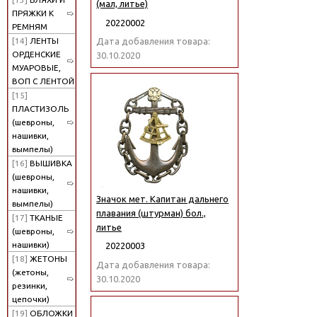
(мал, литье)
ПРЯЖКИ К
20220002
РЕМНЯМ
[14]
ЛЕНТЫ
Дата добавления товара:
ОРДЕНСКИЕ
30.10.2020
МУАРОВЫЕ,
ВОП С ЛЕНТОЙ
[15]
ПЛАСТИЗОЛЬ
(шевроны,
нашивки,
вымпелы)
[16]
ВЫШИВКА
(шевроны,
нашивки,
Значок мет. Капитан дальнего
вымпелы)
плавания (штурман) бол.,
[17]
ТКАНЫЕ
литье
(шевроны,
нашивки)
20220003
[18]
ЖЕТОНЫ
Дата добавления товара:
(жетоны,
30.10.2020
резинки,
цепочки)
[19]
ОБЛОЖКИ