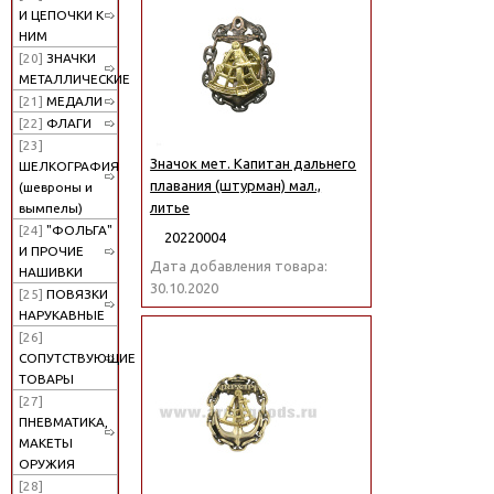
И ЦЕПОЧКИ К
НИМ
[20]
ЗНАЧКИ
МЕТАЛЛИЧЕСКИЕ
[21]
МЕДАЛИ
[22]
ФЛАГИ
[23]
Значок мет. Капитан дальнего
ШЕЛКОГРАФИЯ
плавания (штурман) мал.,
(шевроны и
литье
вымпелы)
[24]
"ФОЛЬГА"
20220004
И ПРОЧИЕ
Дата добавления товара:
НАШИВКИ
30.10.2020
[25]
ПОВЯЗКИ
НАРУКАВНЫЕ
[26]
СОПУТСТВУЮЩИЕ
ТОВАРЫ
[27]
ПНЕВМАТИКА,
МАКЕТЫ
ОРУЖИЯ
[28]