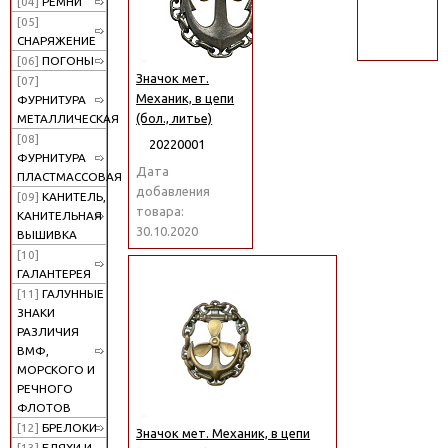
[04]
РЕМНИ
поиск
[05]
СНАРЯЖЕНИЕ
[06]
ПОГОНЫ
Значок мет.
[07]
Механик, в цепи
ФУРНИТУРА
(бол., литье)
МЕТАЛЛИЧЕСКАЯ
[08]
20220001
ФУРНИТУРА
Дата
ПЛАСТМАССОВАЯ
добавления
[09]
КАНИТЕЛЬ,
товара:
КАНИТЕЛЬНАЯ
30.10.2020
ВЫШИВКА
[10]
ГАЛАНТЕРЕЯ
[11]
ГАЛУННЫЕ
ЗНАКИ
РАЗЛИЧИЯ
ВМФ,
МОРСКОГО И
РЕЧНОГО
ФЛОТОВ
[12]
БРЕЛОКИ
Значок мет. Механик, в цепи
[13]
БЛЯХИ И