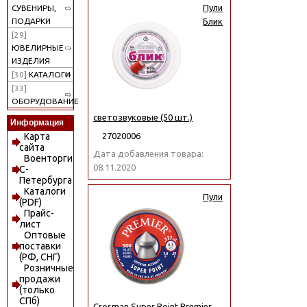
Пули
СУВЕНИРЫ,
ПОДАРКИ
Блик
[29]
ЮВЕЛИРНЫЕ
ИЗДЕЛИЯ
[30]
КАТАЛОГИ
[33]
ОБОРУДОВАНИЕ
светозвуковые (50 шт.)
Информация
27020006
Карта
сайта
Дата добавления товара:
Военторги
08.11.2020
С-
Петербурга
Каталоги
Пули
(PDF)
Прайс-
лист
Оптовые
поставки
(РФ, СНГ)
Розничные
продажи
(только
СПб)
Crosman Super Point Premier