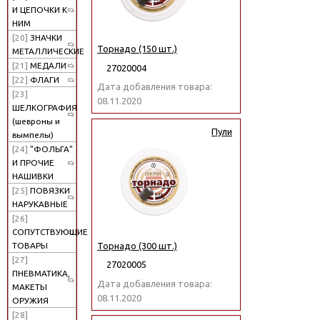
И ЦЕПОЧКИ К
НИМ
[20]
ЗНАЧКИ
Торнадо (150 шт.)
МЕТАЛЛИЧЕСКИЕ
[21]
МЕДАЛИ
27020004
[22]
ФЛАГИ
Дата добавления товара:
[23]
08.11.2020
ШЕЛКОГРАФИЯ
(шевроны и
Пули
вымпелы)
[24]
"ФОЛЬГА"
И ПРОЧИЕ
НАШИВКИ
[25]
ПОВЯЗКИ
НАРУКАВНЫЕ
[26]
СОПУТСТВУЮЩИЕ
Торнадо (300 шт.)
ТОВАРЫ
[27]
27020005
ПНЕВМАТИКА,
Дата добавления товара:
МАКЕТЫ
08.11.2020
ОРУЖИЯ
[28]