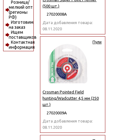
Розница/
(500 шт.)
мелкий опт
(регионы
27020008А
РФ)
Изготовим
Дата добавления товара:
на заказ
08.11.2020
Ищем
поставщиков
Контактная
Пули
информация
Crosman Pointed Field
hunting/Wadcutter 4,5 мм (250
шт.)
27020009А
Дата добавления товара:
08.11.2020