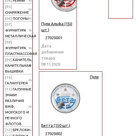
[04]
РЕМНИ
поиск
[05]
СНАРЯЖЕНИЕ
[06]
ПОГОНЫ
Пули Альфа (150
[07]
шт.)
ФУРНИТУРА
МЕТАЛЛИЧЕСКАЯ
27020001
[08]
Дата
ФУРНИТУРА
добавления
ПЛАСТМАССОВАЯ
товара:
[09]
КАНИТЕЛЬ,
08.11.2020
КАНИТЕЛЬНАЯ
ВЫШИВКА
Пули
[10]
ГАЛАНТЕРЕЯ
[11]
ГАЛУННЫЕ
ЗНАКИ
РАЗЛИЧИЯ
ВМФ,
МОРСКОГО И
РЕЧНОГО
ФЛОТОВ
Бетта (150 шт.)
[12]
БРЕЛОКИ
27020002
[13]
БЛЯХИ И