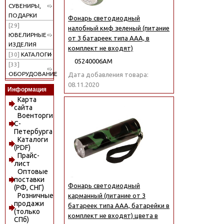
СУВЕНИРЫ,
ПОДАРКИ
Фонарь светодиодный
[29]
налобный кмф зеленый (питание
ЮВЕЛИРНЫЕ
от 3 батареек типа ААА, в
ИЗДЕЛИЯ
комплект не входят)
[30]
КАТАЛОГИ
05240006АМ
[33]
ОБОРУДОВАНИЕ
Дата добавления товара:
08.11.2020
Информация
Карта
сайта
Военторги
С-
Петербурга
Каталоги
(PDF)
Прайс-
лист
Оптовые
поставки
Фонарь светодиодный
(РФ, СНГ)
Розничные
карманный (питание от 3
продажи
батареек типа ААА, батарейки в
(только
комплект не входят) цвета в
СПб)