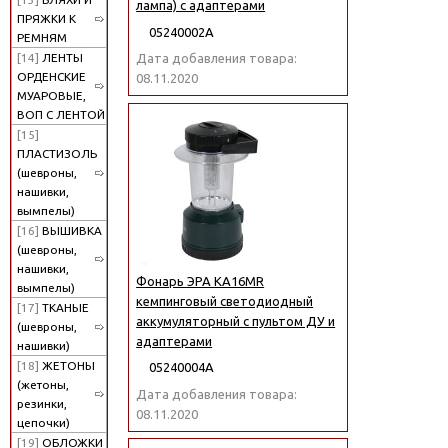
лампа) с адаптерами
ПРЯЖКИ К
05240002А
РЕМНЯМ
[14]
ЛЕНТЫ
Дата добавления товара:
ОРДЕНСКИЕ
08.11.2020
МУАРОВЫЕ,
ВОП С ЛЕНТОЙ
[15]
ПЛАСТИЗОЛЬ
(шевроны,
нашивки,
вымпелы)
[16]
ВЫШИВКА
(шевроны,
нашивки,
Фонарь ЭРА KA16MR
вымпелы)
кемпинговый светодиодный
[17]
ТКАНЫЕ
аккумуляторный с пультом ДУ и
(шевроны,
адаптерами
нашивки)
[18]
ЖЕТОНЫ
05240004А
(жетоны,
Дата добавления товара:
резинки,
08.11.2020
цепочки)
[19]
ОБЛОЖКИ