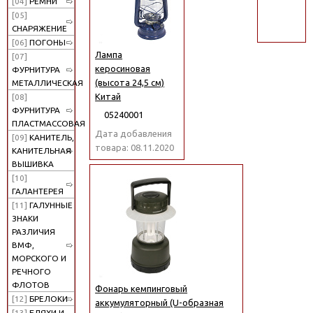
[04]
РЕМНИ
поиск
[05]
СНАРЯЖЕНИЕ
[06]
ПОГОНЫ
Лампа
[07]
керосиновая
ФУРНИТУРА
(высота 24,5 см)
МЕТАЛЛИЧЕСКАЯ
Китай
[08]
ФУРНИТУРА
05240001
ПЛАСТМАССОВАЯ
Дата добавления
[09]
КАНИТЕЛЬ,
товара: 08.11.2020
КАНИТЕЛЬНАЯ
ВЫШИВКА
[10]
ГАЛАНТЕРЕЯ
[11]
ГАЛУННЫЕ
ЗНАКИ
РАЗЛИЧИЯ
ВМФ,
МОРСКОГО И
РЕЧНОГО
ФЛОТОВ
Фонарь кемпинговый
[12]
БРЕЛОКИ
аккумуляторный (U-образная
[13]
БЛЯХИ И