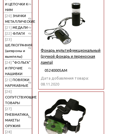
И ЦЕПОЧКИ К
НИМ
[20]
ЗНАЧКИ
МЕТАЛЛИЧЕСКИЕ
[21]
МЕДАЛИ
[22]
ФЛАГИ
[23]
ШЕЛКОГРАФИЯ
Фонарь мультифункциональный
(шевроны и
(ручной фонарь и переносная
вымпелы)
лампа)
[24]
"ФОЛЬГА"
И ПРОЧИЕ
05240005АМ
НАШИВКИ
Дата добавления товара:
[25]
ПОВЯЗКИ
08.11.2020
НАРУКАВНЫЕ
[26]
СОПУТСТВУЮЩИЕ
ТОВАРЫ
[27]
ПНЕВМАТИКА,
МАКЕТЫ
ОРУЖИЯ
[28]