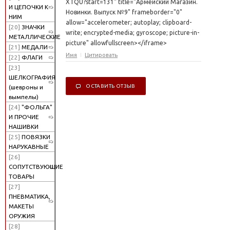
XTQU?start=131" title="Армейский Магазин.
И ЦЕПОЧКИ К
Новинки. Выпуск №9" frameborder="0"
НИМ
allow="accelerometer; autoplay; clipboard-
[20]
ЗНАЧКИ
write; encrypted-media; gyroscope; picture-in-
МЕТАЛЛИЧЕСКИЕ
picture" allowfullscreen></iframe>
[21]
МЕДАЛИ
Имя
Цитировать
[22]
ФЛАГИ
[23]
ШЕЛКОГРАФИЯ
ОСТАВИТЬ ОТЗЫВ
(шевроны и
вымпелы)
[24]
"ФОЛЬГА"
И ПРОЧИЕ
НАШИВКИ
[25]
ПОВЯЗКИ
НАРУКАВНЫЕ
[26]
СОПУТСТВУЮЩИЕ
ТОВАРЫ
[27]
ПНЕВМАТИКА,
МАКЕТЫ
ОРУЖИЯ
[28]