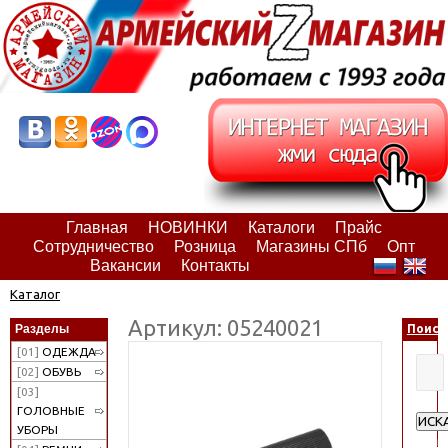
Главная
НОВИНКИ
Каталоги
Прайс
Сотрудничество
Розница
Магазины СПб
Опт
Вакансии
Контакты
Каталог
Артикул: 05240021
Разделы
Поиск
[01]
ОДЕЖДА
[02]
ОБУВЬ
[03]
ГОЛОВНЫЕ
ИСК
УБОРЫ
Расш