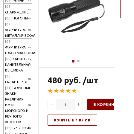
[04]
РЕМНИ
поис
[05]
СНАРЯЖЕНИЕ
[06]
ПОГОНЫ
[07]
ФУРНИТУРА
МЕТАЛЛИЧЕСКАЯ
[08]
ФУРНИТУРА
ПЛАСТМАССОВАЯ
[09]
КАНИТЕЛЬ,
КАНИТЕЛЬНАЯ
ВЫШИВКА
[10]
480 руб. /шт
ГАЛАНТЕРЕЯ
[11]
ГАЛУННЫЕ
ЗНАКИ
РАЗЛИЧИЯ
В КОРЗИНУ
ВМФ,
МОРСКОГО И
РЕЧНОГО
КУПИТЬ В 1 КЛИК
ФЛОТОВ
[12]
БРЕЛОКИ
[13]
БЛЯХИ И