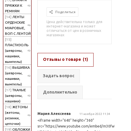
ПРЯЖКИ К
РЕМНЯМ
Поделиться
[14]
ЛЕНТЫ
Цена действительна только для
ОРДЕНСКИЕ
интернет-магазина и может
МУАРОВЫЕ,
отличаться от цен в розничных
ВОП С ЛЕНТОЙ
магазинах
[15]
ПЛАСТИЗОЛЬ
(шевроны,
нашивки,
Отзывы о товаре
(1)
вымпелы)
[16]
ВЫШИВКА
(шевроны,
Задать вопрос
нашивки,
вымпелы)
[17]
ТКАНЫЕ
Дополнительно
(шевроны,
нашивки)
[18]
ЖЕТОНЫ
(жетоны,
Мария Алексеева
11 ноября 2022 11:34
резинки,
<iframe width="640" height="360"
цепочки)
src="https://www.youtube.com/embed/m30fwl-
[19]
ОБЛОЖКИ