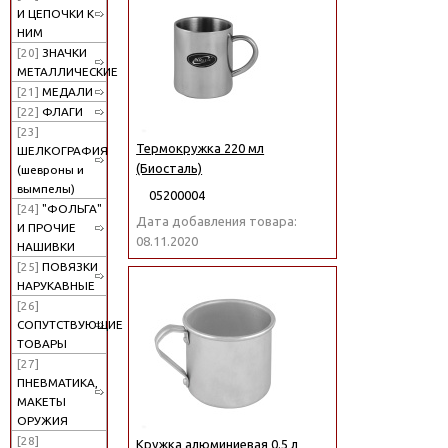
И ЦЕПОЧКИ К
НИМ
[20]
ЗНАЧКИ
МЕТАЛЛИЧЕСКИЕ
[21]
МЕДАЛИ
[22]
ФЛАГИ
[23]
Термокружка 220 мл
ШЕЛКОГРАФИЯ
(Биосталь)
(шевроны и
вымпелы)
05200004
[24]
"ФОЛЬГА"
Дата добавления товара:
И ПРОЧИЕ
08.11.2020
НАШИВКИ
[25]
ПОВЯЗКИ
НАРУКАВНЫЕ
[26]
СОПУТСТВУЮЩИЕ
ТОВАРЫ
[27]
ПНЕВМАТИКА,
МАКЕТЫ
ОРУЖИЯ
[28]
Кружка алюминиевая 0.5 л