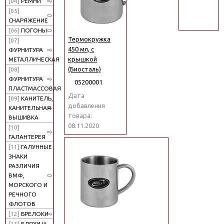
[04]
РЕМНИ
поиск
[05]
СНАРЯЖЕНИЕ
[06]
ПОГОНЫ
Термокружка
[07]
450 мл, с
ФУРНИТУРА
крышкой
МЕТАЛЛИЧЕСКАЯ
(Биосталь)
[08]
ФУРНИТУРА
05200001
ПЛАСТМАССОВАЯ
Дата
[09]
КАНИТЕЛЬ,
добавления
КАНИТЕЛЬНАЯ
товара:
ВЫШИВКА
08.11.2020
[10]
ГАЛАНТЕРЕЯ
[11]
ГАЛУННЫЕ
ЗНАКИ
РАЗЛИЧИЯ
ВМФ,
МОРСКОГО И
РЕЧНОГО
ФЛОТОВ
[12]
БРЕЛОКИ
[13]
БЛЯХИ И