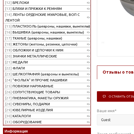
[12]
БРЕЛОКИ
[13]
БЛЯХИ И ПРЯЖКИ К РЕМНЯМ
[14]
ЛЕНТЫ ОРДЕНСКИЕ МУАРОВЫЕ, ВОП С
ЛЕНТОЙ
[15]
ПЛАСТИЗОЛЬ (шевроны, нашивки, вымпелы)
[16]
ВЫШИВКА (шевроны, нашивки, вымпелы)
[17]
ТКАНЫЕ (шевроны, нашивки)
[18]
ЖЕТОНЫ (жетоны, резинки, цепочки)
[19]
ОБЛОЖКИ И ЦЕПОЧКИ К НИМ
[20]
ЗНАЧКИ МЕТАЛЛИЧЕСКИЕ
[21]
МЕДАЛИ
[22]
ФЛАГИ
Отзывы о тов
[23]
ШЕЛКОГРАФИЯ (шевроны и вымпелы)
[24]
"ФОЛЬГА" И ПРОЧИЕ НАШИВКИ
[25]
ПОВЯЗКИ НАРУКАВНЫЕ
[26]
СОПУТСТВУЮЩИЕ ТОВАРЫ
ОСТАВИТЬ ОТЗ
[27]
ПНЕВМАТИКА, МАКЕТЫ ОРУЖИЯ
[28]
СУВЕНИРЫ, ПОДАРКИ
[29]
ЮВЕЛИРНЫЕ ИЗДЕЛИЯ
Ваше имя
*
[30]
КАТАЛОГИ
[33]
ОБОРУДОВАНИЕ
Информация
Текст сообщения
*