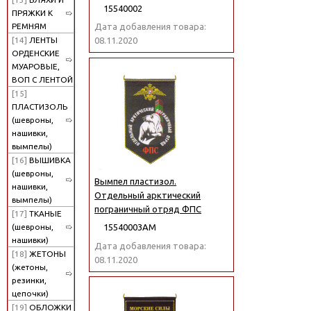
15540002
ПРЯЖКИ К
РЕМНЯМ
Дата добавления товара:
[14]
ЛЕНТЫ
08.11.2020
ОРДЕНСКИЕ
МУАРОВЫЕ,
ВОП С ЛЕНТОЙ
[15]
ПЛАСТИЗОЛЬ
(шевроны,
нашивки,
вымпелы)
[16]
ВЫШИВКА
(шевроны,
Вымпел пластизол.
нашивки,
Отдельный арктический
вымпелы)
пограничный отряд ФПС
[17]
ТКАНЫЕ
(шевроны,
15540003АМ
нашивки)
Дата добавления товара:
[18]
ЖЕТОНЫ
08.11.2020
(жетоны,
резинки,
цепочки)
[19]
ОБЛОЖКИ