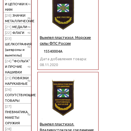
И ЦЕПОЧКИ К
НИМ
[20]
ЗНАЧКИ
МЕТАЛЛИЧЕСКИЕ
[21]
МЕДАЛИ
[22]
ФЛАГИ
Вымпел пластизол. Морские
[23]
силы ФПС России
ШЕЛКОГРАФИЯ
(шевроны и
15540004А
вымпелы)
Дата добавления товара:
[24]
"ФОЛЬГА"
08.11.2020
И ПРОЧИЕ
НАШИВКИ
[25]
ПОВЯЗКИ
НАРУКАВНЫЕ
[26]
СОПУТСТВУЮЩИЕ
ТОВАРЫ
[27]
ПНЕВМАТИКА,
МАКЕТЫ
ОРУЖИЯ
Вымпел пластизол.
[28]
Владивостокское соединение