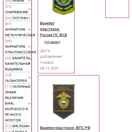
[04]
РЕМНИ
поиск
[05]
СНАРЯЖЕНИЕ
[06]
ПОГОНЫ
Вымпел
[07]
пластизол.
ФУРНИТУРА
Россия ПС ФСБ
МЕТАЛЛИЧЕСКАЯ
[08]
15540001
ФУРНИТУРА
Дата
ПЛАСТМАССОВАЯ
добавления
[09]
КАНИТЕЛЬ,
товара:
КАНИТЕЛЬНАЯ
08.11.2020
ВЫШИВКА
[10]
ГАЛАНТЕРЕЯ
[11]
ГАЛУННЫЕ
ЗНАКИ
РАЗЛИЧИЯ
ВМФ,
МОРСКОГО И
РЕЧНОГО
ФЛОТОВ
[12]
БРЕЛОКИ
Вымпел пластизол. ФПС РФ
[13]
БЛЯХИ И