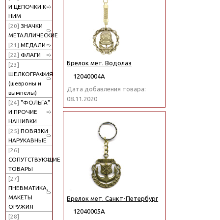
И ЦЕПОЧКИ К
НИМ
[20]
ЗНАЧКИ
МЕТАЛЛИЧЕСКИЕ
[21]
МЕДАЛИ
[22]
ФЛАГИ
Брелок мет. Водолаз
[23]
ШЕЛКОГРАФИЯ
12040004А
(шевроны и
Дата добавления товара:
вымпелы)
08.11.2020
[24]
"ФОЛЬГА"
И ПРОЧИЕ
НАШИВКИ
[25]
ПОВЯЗКИ
НАРУКАВНЫЕ
[26]
СОПУТСТВУЮЩИЕ
ТОВАРЫ
[27]
ПНЕВМАТИКА,
МАКЕТЫ
Брелок мет. Санкт-Петербург
ОРУЖИЯ
12040005А
[28]