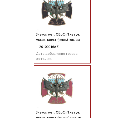
Значок мет. ОБрСпП летуч.
мышь, крест (черн.) гор. эм.
20100016АZ
Дата добавления товара:
08.11.2020
Значок мет. ОБрСпП летуч.
мышь, крест (красн.) гор. эм.