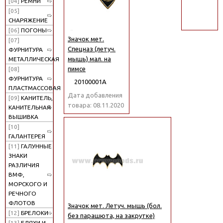
[04]
РЕМНИ
поиск
[05]
СНАРЯЖЕНИЕ
[06]
ПОГОНЫ
Значок мет.
[07]
Спецназ (летуч.
ФУРНИТУРА
мышь) мал. на
МЕТАЛЛИЧЕСКАЯ
пимсе
[08]
ФУРНИТУРА
20100001А
ПЛАСТМАССОВАЯ
Дата добавления
[09]
КАНИТЕЛЬ,
товара: 08.11.2020
КАНИТЕЛЬНАЯ
ВЫШИВКА
[10]
ГАЛАНТЕРЕЯ
[11]
ГАЛУННЫЕ
ЗНАКИ
РАЗЛИЧИЯ
ВМФ,
МОРСКОГО И
РЕЧНОГО
ФЛОТОВ
Значок мет. Летуч. мышь (бол.
[12]
БРЕЛОКИ
без парашюта, на закрутке)
[13]
БЛЯХИ И