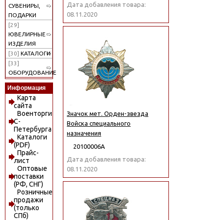
Дата добавления товара:
СУВЕНИРЫ,
08.11.2020
ПОДАРКИ
[29]
ЮВЕЛИРНЫЕ
ИЗДЕЛИЯ
[30]
КАТАЛОГИ
[33]
ОБОРУДОВАНИЕ
Информация
Карта
сайта
Военторги
Значок мет. Орден-звезда
С-
Войска специального
Петербурга
назначения
Каталоги
(PDF)
20100006А
Прайс-
Дата добавления товара:
лист
Оптовые
08.11.2020
поставки
(РФ, СНГ)
Розничные
продажи
(только
СПб)