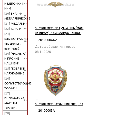
И ЦЕПОЧКИ К
НИМ
[20]
ЗНАЧКИ
МЕТАЛЛИЧЕСКИЕ
[21]
МЕДАЛИ
Значок мет. Летуч. мышь (мал.
[22]
ФЛАГИ
на пимсе) 2 см неокрашенная
[23]
ШЕЛКОГРАФИЯ
20100004АZ
(шевроны и
Дата добавления товара:
вымпелы)
08.11.2020
[24]
"ФОЛЬГА"
И ПРОЧИЕ
НАШИВКИ
[25]
ПОВЯЗКИ
НАРУКАВНЫЕ
[26]
СОПУТСТВУЮЩИЕ
ТОВАРЫ
[27]
ПНЕВМАТИКА,
МАКЕТЫ
Значок мет. Отличник спецназ
ОРУЖИЯ
20100005А
[28]