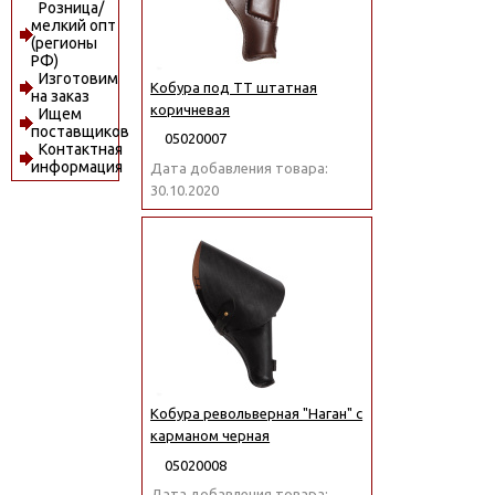
Розница/
мелкий опт
(регионы
РФ)
Изготовим
Кобура под ТТ штатная
на заказ
коричневая
Ищем
поставщиков
05020007
Контактная
информация
Дата добавления товара:
30.10.2020
Кобура револьверная "Наган" с
карманом черная
05020008
Дата добавления товара: