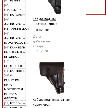
[04]
РЕМНИ
поиск
[05]
СНАРЯЖЕНИЕ
[06]
ПОГОНЫ
Кобура под ПМ
[07]
штатная черная
ФУРНИТУРА
МЕТАЛЛИЧЕСКАЯ
05020001
[08]
Дата
ФУРНИТУРА
добавления
ПЛАСТМАССОВАЯ
товара:
[09]
КАНИТЕЛЬ,
30.10.2020
КАНИТЕЛЬНАЯ
ВЫШИВКА
[10]
ГАЛАНТЕРЕЯ
[11]
ГАЛУННЫЕ
ЗНАКИ
РАЗЛИЧИЯ
ВМФ,
МОРСКОГО И
РЕЧНОГО
ФЛОТОВ
Кобура под ПМ штатная
[12]
БРЕЛОКИ
коричневая
[13]
БЛЯХИ И