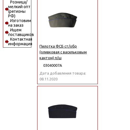
Розница/
мелкий опт
(регионы
РФ)
Изготовим
на заказ
Ищем
поставщиков
Контактная
информация
Пилотка ФСБ ст/обр
(оливковая с васильковым
кантом) п/ш
03040007А
Дата добавления товара:
08.11.2020