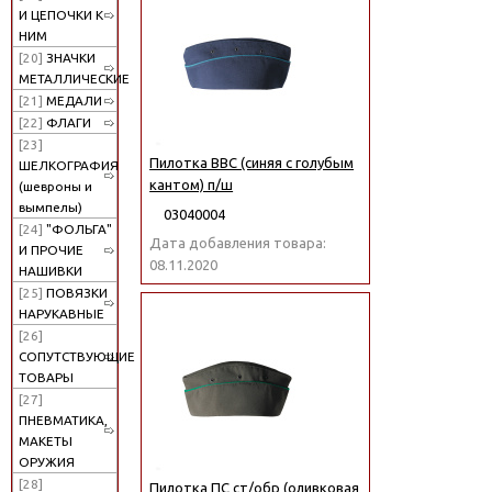
И ЦЕПОЧКИ К
НИМ
[20]
ЗНАЧКИ
МЕТАЛЛИЧЕСКИЕ
[21]
МЕДАЛИ
[22]
ФЛАГИ
[23]
Пилотка ВВС (синяя с голубым
ШЕЛКОГРАФИЯ
кантом) п/ш
(шевроны и
вымпелы)
03040004
[24]
"ФОЛЬГА"
Дата добавления товара:
И ПРОЧИЕ
08.11.2020
НАШИВКИ
[25]
ПОВЯЗКИ
НАРУКАВНЫЕ
[26]
СОПУТСТВУЮЩИЕ
ТОВАРЫ
[27]
ПНЕВМАТИКА,
МАКЕТЫ
ОРУЖИЯ
[28]
Пилотка ПС ст/обр (оливковая