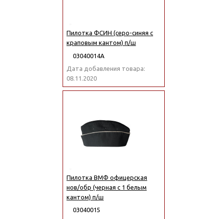
Пилотка ФСИН (серо-синяя с
краповым кантом) п/ш
03040014А
Дата добавления товара:
08.11.2020
Пилотка ВМФ офицерская
нов/обр (черная с 1 белым
кантом) п/ш
03040015