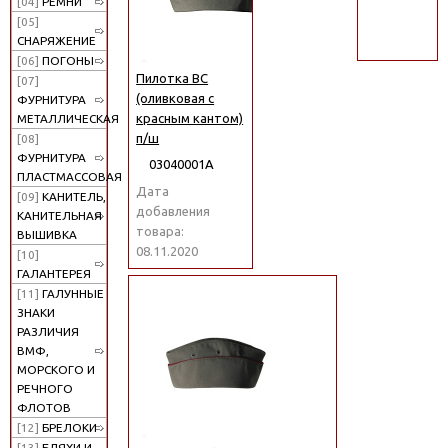
[04]
РЕМНИ
поиск
[05]
СНАРЯЖЕНИЕ
[06]
ПОГОНЫ
Пилотка ВС
[07]
(оливковая с
ФУРНИТУРА
красным кантом)
МЕТАЛЛИЧЕСКАЯ
п/ш
[08]
ФУРНИТУРА
03040001А
ПЛАСТМАССОВАЯ
Дата
[09]
КАНИТЕЛЬ,
добавления
КАНИТЕЛЬНАЯ
товара:
ВЫШИВКА
08.11.2020
[10]
ГАЛАНТЕРЕЯ
[11]
ГАЛУННЫЕ
ЗНАКИ
РАЗЛИЧИЯ
ВМФ,
МОРСКОГО И
РЕЧНОГО
ФЛОТОВ
[12]
БРЕЛОКИ
[13]
БЛЯХИ И