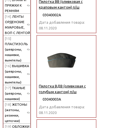
Пилотка ВВ (оливковая с
ПРЯЖКИ К
краповым кантом) п/ш
РЕМНЯМ
03040002А
[14]
ЛЕНТЫ
ОРДЕНСКИЕ
Дата добавления товара:
МУАРОВЫЕ,
08.11.2020
ВОП С ЛЕНТОЙ
[15]
ПЛАСТИЗОЛЬ
(шевроны,
нашивки,
вымпелы)
[16]
ВЫШИВКА
(шевроны,
нашивки,
вымпелы)
Пилотка ВДВ (оливковая с
[17]
ТКАНЫЕ
голубым кантом) п/ш
(шевроны,
нашивки)
03040003А
[18]
ЖЕТОНЫ
Дата добавления товара:
(жетоны,
08.11.2020
резинки,
цепочки)
[19]
ОБЛОЖКИ