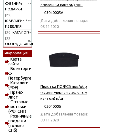
СУВЕНИРЫ,
с зеленым кантом) п/ш
ПОДАРКИ
03040005А
[29]
Дата добавления товара:
ЮВЕЛИРНЫЕ
08.11.2020
ИЗДЕЛИЯ
[30]
КАТАЛОГИ
[33]
ОБОРУДОВАНИЕ
Информация
Карта
сайта
Военторги
С-
Петербурга
Каталоги
Пилотка ПС ФСБ нов/обр
(PDF)
Прайс-
(иссиня-черная с зеленым
лист
кантом) п/ш
Оптовые
03040006
поставки
(РФ, СНГ)
Дата добавления товара:
Розничные
08.11.2020
продажи
(только
СПб)