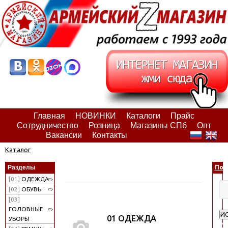
Главная
НОВИНКИ
Каталоги
Прайс
Сотрудничество
Розница
Магазины СПб
Опт
Вакансии
Контакты
Каталог
Разделы
Пои
[01]
ОДЕЖДА
[02]
ОБУВЬ
[03]
ГОЛОВНЫЕ
И
01 ОДЕЖДА
УБОРЫ
Ра