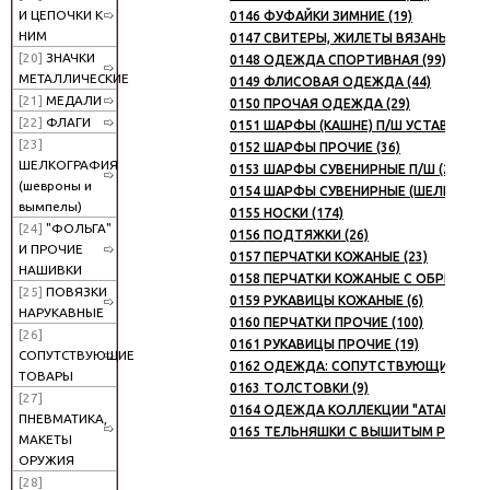
И ЦЕПОЧКИ К
0146 ФУФАЙКИ ЗИМНИЕ (19)
НИМ
0147 СВИТЕРЫ, ЖИЛЕТЫ ВЯЗАНЫЕ (33)
[20]
ЗНАЧКИ
0148 ОДЕЖДА СПОРТИВНАЯ (99)
МЕТАЛЛИЧЕСКИЕ
0149 ФЛИСОВАЯ ОДЕЖДА (44)
[21]
МЕДАЛИ
0150 ПРОЧАЯ ОДЕЖДА (29)
[22]
ФЛАГИ
0151 ШАРФЫ (КАШНЕ) П/Ш УСТАВНЫЕ (1
[23]
0152 ШАРФЫ ПРОЧИЕ (36)
ШЕЛКОГРАФИЯ
0153 ШАРФЫ СУВЕНИРНЫЕ П/Ш (28)
(шевроны и
0154 ШАРФЫ СУВЕНИРНЫЕ (ШЕЛК ПОЛИ
вымпелы)
0155 НОСКИ (174)
[24]
"ФОЛЬГА"
0156 ПОДТЯЖКИ (26)
И ПРОЧИЕ
0157 ПЕРЧАТКИ КОЖАНЫЕ (23)
НАШИВКИ
0158 ПЕРЧАТКИ КОЖАНЫЕ С ОБРЕЗАНН
[25]
ПОВЯЗКИ
0159 РУКАВИЦЫ КОЖАНЫЕ (6)
НАРУКАВНЫЕ
0160 ПЕРЧАТКИ ПРОЧИЕ (100)
[26]
0161 РУКАВИЦЫ ПРОЧИЕ (19)
СОПУТСТВУЮЩИЕ
0162 ОДЕЖДА: СОПУТСТВУЮЩИЕ ТОВА
ТОВАРЫ
0163 ТОЛСТОВКИ (9)
[27]
0164 ОДЕЖДА КОЛЛЕКЦИИ "АТАКА" (10
ПНЕВМАТИКА,
0165 ТЕЛЬНЯШКИ С ВЫШИТЫМ РИСУНКО
МАКЕТЫ
ОРУЖИЯ
[28]