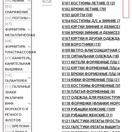
[04]
РЕМНИ
0101 КОСТЮМЫ ЛЕТНИЕ (312)
по
[05]
0102 БРЮКИ ЛЕТНИЕ (70)
СНАРЯЖЕНИЕ
0103 ШОРТЫ (38)
[06]
ПОГОНЫ
0104 КОСТЮМЫ Д/С и ЗИМНИЕ (71)
[07]
0105 КУРТКИ ЗИМНИЕ И ДЕМИСЕЗОННЫЕ
ФУРНИТУРА
0106 БРЮКИ ЗИМНИЕ И ДЕМИСЕЗОННЫЕ 
МЕТАЛЛИЧЕСКАЯ
0107 КУРТКИ И ДРУГАЯ ОДЕЖДА ИЗ НА
[08]
0108 ВОРОТНИКИ (15)
ФУРНИТУРА
0109 ВЕТРО-ВЛАГОЗАЩИТНАЯ ОДЕЖДА
ПЛАСТМАССОВАЯ
0110 СИГНАЛЬНАЯ ОДЕЖДА (18)
[09]
КАНИТЕЛЬ,
0111 КИТЕЛИ ФОРМЕННЫЕ П/Ш (29)
КАНИТЕЛЬНАЯ
0112 КУРТКИ ФОРМЕННЫЕ П/Ш и RIP-ST
ВЫШИВКА
0113 БРЮКИ ФОРМЕННЫЕ П/Ш (43)
[10]
0114 ЮБКИ ФОРМЕННЫЕ П/Ш (21)
ГАЛАНТЕРЕЯ
0115 КОСТЮМЫ ФОРМЕННЫЕ П/Ш (3)
[11]
ГАЛУННЫЕ
0116 ПЛАТЬЯ ФОРМЕННЫЕ (6)
ЗНАКИ
0117 ОДЕЖДА ДЛЯ РЕКОНСТРУКЦИЙ И 
РАЗЛИЧИЯ
0118 ФОРМЕНКИ (ФЛАНКИ) МОРСКИЕ (6
ВМФ,
МОРСКОГО И
0119 РУБАШКИ МУЖСКИЕ (109)
РЕЧНОГО
0120 РУБАШКИ ЖЕНСКИЕ (31)
ФЛОТОВ
0121 ГАЛСТУКИ-РЕГАТЫ ПРОСТЫЕ (18)
[12]
БРЕЛОКИ
0122 ГАЛСТУКИ-РЕГАТЫ ВЫШИТЫЕ (55)
[13]
БЛЯХИ И