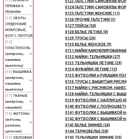
0123 ГАЛСТУКИ-САМОВЯЗЫ ФОРМЕННЫ
ПРЯЖКИ К
0124 ГАЛСТУКИ-САМОВЯЗЫ ФОРМЕННЫ
РЕМНЯМ
0125 ГАЛСТУКИ ЖЕНСКИЕ (11)
[14]
ЛЕНТЫ
0126 ПРОЧИЕ ГАЛСТУКИ (3)
ОРДЕНСКИЕ
0127 ГЮЙСЫ (58)
МУАРОВЫЕ,
0128 БЕЛЬЕ ЛЕТНЕЕ (8)
ВОП С ЛЕНТОЙ
0129 ТРУСЫ (26)
[15]
0130 БЕЛЬЕ ЖЕНСКОЕ (9)
ПЛАСТИЗОЛЬ
0131 МАЙКИ КАМУФЛИРОВАННЫЕ и ОД
(шевроны,
0132 МАЙКИ-ТЕЛЬНЯШКИ (27)
нашивки,
0133 ТЕЛЬНЯШКИ ЛЕТНИЕ (29)
вымпелы)
0134 ФУФАЙКИ ЛЕТНИЕ (12)
[16]
ВЫШИВКА
0135 ФУТБОЛКИ и РУБАШКИ ПОЛО (90)
(шевроны,
0136 ТРУСЫ С ВЫШИТЫМ РИСУНКОМ (3
нашивки,
0137 МАЙКИ С РИСУНКОМ, НАНЕСЕННЫМ
вымпелы)
0138 МАЙКИ-ТЕЛЬНЯШКИ С ВЫШИТЫМ Р
[17]
ТКАНЫЕ
0139 ФУТБОЛКИ С НАДПИСЬЮ КРАСКОЙ
(шевроны,
0140 ФУТБОЛКИ С ПОЛНОЦВЕТНЫМ ИЗ
нашивки)
0141 ФУТБОЛКИ С ВЫШИВКОЙ НА ГРУДИ
[18]
ЖЕТОНЫ
0142 ФУТБОЛКИ С ВЫШИВКОЙ НА ГРУДИ 
(жетоны,
0143 БЕЛЬЕ ЗИМНЕЕ (26)
резинки,
0144 ТЕРМОБЕЛЬЕ (38)
цепочки)
0145 ТЕЛЬНЯШКИ ЗИМНИЕ (30)
[19]
ОБЛОЖКИ