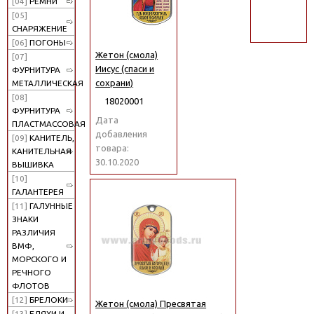
[04]
РЕМНИ
поиск
[05]
СНАРЯЖЕНИЕ
[06]
ПОГОНЫ
Жетон (смола)
[07]
Иисус (спаси и
ФУРНИТУРА
сохрани)
МЕТАЛЛИЧЕСКАЯ
[08]
18020001
ФУРНИТУРА
Дата
ПЛАСТМАССОВАЯ
добавления
[09]
КАНИТЕЛЬ,
товара:
КАНИТЕЛЬНАЯ
30.10.2020
ВЫШИВКА
[10]
ГАЛАНТЕРЕЯ
[11]
ГАЛУННЫЕ
ЗНАКИ
РАЗЛИЧИЯ
ВМФ,
МОРСКОГО И
РЕЧНОГО
ФЛОТОВ
[12]
БРЕЛОКИ
Жетон (смола) Пресвятая
[13]
БЛЯХИ И