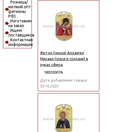
Розница/
мелкий опт
(регионы
РФ)
Изготовим
на заказ
Ищем
поставщиков
Контактная
информация
Жетон (смола) Архангел
Михаил (спаси и сохрани) в
руках сфера
18020007А
Дата добавления товара:
30.10.2020