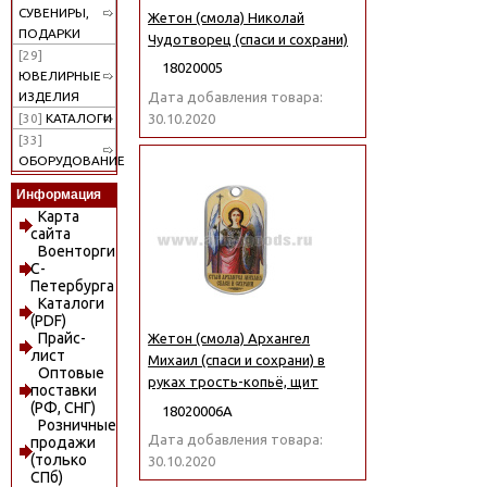
СУВЕНИРЫ,
Жетон (смола) Николай
ПОДАРКИ
Чудотворец (спаси и сохрани)
[29]
18020005
ЮВЕЛИРНЫЕ
Дата добавления товара:
ИЗДЕЛИЯ
30.10.2020
[30]
КАТАЛОГИ
[33]
ОБОРУДОВАНИЕ
Информация
Карта
сайта
Военторги
С-
Петербурга
Каталоги
(PDF)
Прайс-
Жетон (смола) Архангел
лист
Михаил (спаси и сохрани) в
Оптовые
руках трость-копьё, щит
поставки
(РФ, СНГ)
18020006А
Розничные
Дата добавления товара:
продажи
(только
30.10.2020
СПб)