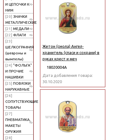
И ЦЕПОЧКИ К
НИМ
[20]
ЗНАЧКИ
МЕТАЛЛИЧЕСКИЕ
[21]
МЕДАЛИ
[22]
ФЛАГИ
[23]
Жетон (смола) Ангел-
ШЕЛКОГРАФИЯ
хранитель (спаси и сохрани) в
(шевроны и
руках крест и меч
вымпелы)
[24]
"ФОЛЬГА"
18020004А
И ПРОЧИЕ
Дата добавления товара:
НАШИВКИ
30.10.2020
[25]
ПОВЯЗКИ
НАРУКАВНЫЕ
[26]
СОПУТСТВУЮЩИЕ
ТОВАРЫ
[27]
ПНЕВМАТИКА,
МАКЕТЫ
ОРУЖИЯ
[28]