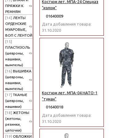
Костюм лет. МПА-24 Спецназ
ПРЯЖКИ К
"излом"
РЕМНЯМ
01640009
[14]
ЛЕНТЫ
ОРДЕНСКИЕ
Дата добавления товара:
МУАРОВЫЕ,
31.10.2020
ВОП С ЛЕНТОЙ
[15]
ПЛАСТИЗОЛЬ
(шевроны,
нашивки,
вымпелы)
[16]
ВЫШИВКА
(шевроны,
нашивки,
вымпелы)
Костюм лет. МПА-04 НАТО-1
[17]
ТКАНЫЕ
"туман"
(шевроны,
нашивки)
01640018
[18]
ЖЕТОНЫ
Дата добавления товара:
(жетоны,
31.10.2020
резинки,
цепочки)
[19]
ОБЛОЖКИ