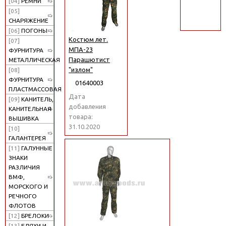
[04]
РЕМНИ
поиск
[05]
СНАРЯЖЕНИЕ
[06]
ПОГОНЫ
Костюм лет.
[07]
МПА-23
ФУРНИТУРА
Парашютист
МЕТАЛЛИЧЕСКАЯ
"излом"
[08]
ФУРНИТУРА
01640003
ПЛАСТМАССОВАЯ
Дата
[09]
КАНИТЕЛЬ,
добавления
КАНИТЕЛЬНАЯ
товара:
ВЫШИВКА
31.10.2020
[10]
ГАЛАНТЕРЕЯ
[11]
ГАЛУННЫЕ
ЗНАКИ
РАЗЛИЧИЯ
ВМФ,
МОРСКОГО И
РЕЧНОГО
ФЛОТОВ
[12]
БРЕЛОКИ
[13]
БЛЯХИ И