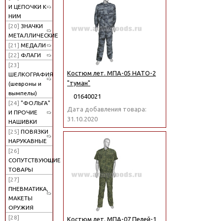
И ЦЕПОЧКИ К
НИМ
[20]
ЗНАЧКИ
МЕТАЛЛИЧЕСКИЕ
[21]
МЕДАЛИ
[22]
ФЛАГИ
[23]
Костюм лет. МПА-05 НАТО-2
ШЕЛКОГРАФИЯ
"туман"
(шевроны и
вымпелы)
01640021
[24]
"ФОЛЬГА"
Дата добавления товара:
И ПРОЧИЕ
31.10.2020
НАШИВКИ
[25]
ПОВЯЗКИ
НАРУКАВНЫЕ
[26]
СОПУТСТВУЮЩИЕ
ТОВАРЫ
[27]
ПНЕВМАТИКА,
МАКЕТЫ
ОРУЖИЯ
[28]
Костюм лет. МПА-07 Пелей-1