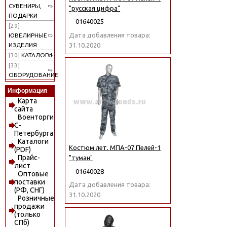
СУВЕНИРЫ,
"русская цифра"
ПОДАРКИ
01640025
[29]
Дата добавления товара:
ЮВЕЛИРНЫЕ
31.10.2020
ИЗДЕЛИЯ
[30]
КАТАЛОГИ
[33]
ОБОРУДОВАНИЕ
Информация
Карта
сайта
Военторги
С-
Петербурга
Каталоги
Костюм лет. МПА-07 Пелей-1
(PDF)
Прайс-
"туман"
лист
01640028
Оптовые
поставки
Дата добавления товара:
(РФ, СНГ)
31.10.2020
Розничные
продажи
(только
СПб)