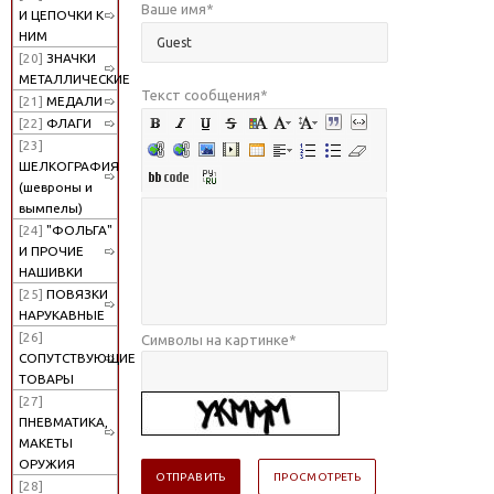
Ваше имя
*
И ЦЕПОЧКИ К
НИМ
[20]
ЗНАЧКИ
МЕТАЛЛИЧЕСКИЕ
Текст сообщения
*
[21]
МЕДАЛИ
[22]
ФЛАГИ
[23]
ШЕЛКОГРАФИЯ
(шевроны и
вымпелы)
[24]
"ФОЛЬГА"
И ПРОЧИЕ
НАШИВКИ
[25]
ПОВЯЗКИ
НАРУКАВНЫЕ
[26]
Символы на картинке
*
СОПУТСТВУЮЩИЕ
ТОВАРЫ
[27]
ПНЕВМАТИКА,
МАКЕТЫ
ОРУЖИЯ
[28]