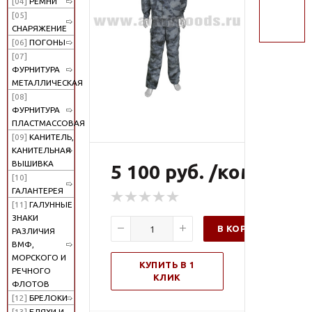
[04]
РЕМНИ
поиск
[05]
СНАРЯЖЕНИЕ
[06]
ПОГОНЫ
[07]
ФУРНИТУРА
МЕТАЛЛИЧЕСКАЯ
[08]
ФУРНИТУРА
ПЛАСТМАССОВАЯ
[09]
КАНИТЕЛЬ,
КАНИТЕЛЬНАЯ
ВЫШИВКА
5 100 руб. /компл
[10]
ГАЛАНТЕРЕЯ
[11]
ГАЛУННЫЕ
ЗНАКИ
В КОРЗИНУ
РАЗЛИЧИЯ
ВМФ,
МОРСКОГО И
КУПИТЬ В 1
РЕЧНОГО
КЛИК
ФЛОТОВ
[12]
БРЕЛОКИ
[13]
БЛЯХИ И