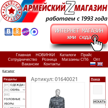
Главная
НОВИНКИ
Каталоги
Прайс
Сотрудничество
Розница
Магазины СПб
Опт
Вакансии
Контакты
Каталог
Артикул: 01640021
Разделы
Поиск
[01]
ОДЕЖДА
[02]
ОБУВЬ
[03]
ГОЛОВНЫЕ
ИСКАТЬ
УБОРЫ
Расширен