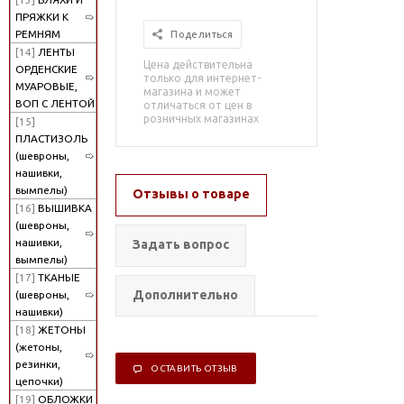
ПРЯЖКИ К
РЕМНЯМ
Поделиться
[14]
ЛЕНТЫ
Цена действительна
ОРДЕНСКИЕ
только для интернет-
МУАРОВЫЕ,
магазина и может
ВОП С ЛЕНТОЙ
отличаться от цен в
розничных магазинах
[15]
ПЛАСТИЗОЛЬ
(шевроны,
нашивки,
вымпелы)
Отзывы о товаре
[16]
ВЫШИВКА
(шевроны,
нашивки,
Задать вопрос
вымпелы)
[17]
ТКАНЫЕ
Дополнительно
(шевроны,
нашивки)
[18]
ЖЕТОНЫ
(жетоны,
резинки,
ОСТАВИТЬ ОТЗЫВ
цепочки)
[19]
ОБЛОЖКИ