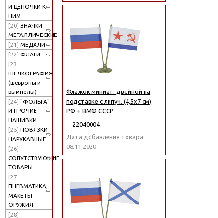
И ЦЕПОЧКИ К
НИМ
[20]
ЗНАЧКИ
МЕТАЛЛИЧЕСКИЕ
[21]
МЕДАЛИ
[22]
ФЛАГИ
[23]
ШЕЛКОГРАФИЯ
(шевроны и
Флажок миниат. двойной на
вымпелы)
подставке с липуч. (4,5х7 см)
[24]
"ФОЛЬГА"
И ПРОЧИЕ
РФ + ВМФ СССР
НАШИВКИ
22040004
[25]
ПОВЯЗКИ
Дата добавления товара:
НАРУКАВНЫЕ
08.11.2020
[26]
СОПУТСТВУЮЩИЕ
ТОВАРЫ
[27]
ПНЕВМАТИКА,
МАКЕТЫ
ОРУЖИЯ
[28]