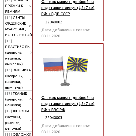
Флажок миниат. двойной на
ПРЯЖКИ К
подставке с липуч. (4,5х7 см)
РЕМНЯМ
РФ + ВДВ СССР
[14]
ЛЕНТЫ
22040002
ОРДЕНСКИЕ
МУАРОВЫЕ,
Дата добавления товара:
ВОП С ЛЕНТОЙ
08.11.2020
[15]
ПЛАСТИЗОЛЬ
(шевроны,
нашивки,
вымпелы)
[16]
ВЫШИВКА
(шевроны,
нашивки,
вымпелы)
[17]
ТКАНЫЕ
Флажок миниат. двойной на
(шевроны,
подставке с липуч. (4,5х7 см)
нашивки)
РФ + ВВС РФ
[18]
ЖЕТОНЫ
(жетоны,
22040003
резинки,
Дата добавления товара:
цепочки)
08.11.2020
[19]
ОБЛОЖКИ