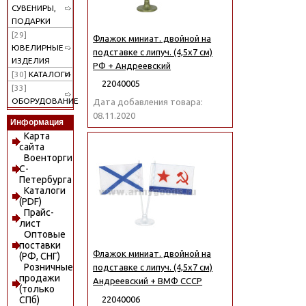
СУВЕНИРЫ,
ПОДАРКИ
[29]
Флажок миниат. двойной на
ЮВЕЛИРНЫЕ
подставке с липуч. (4,5х7 см)
ИЗДЕЛИЯ
РФ + Андреевский
[30]
КАТАЛОГИ
22040005
[33]
ОБОРУДОВАНИЕ
Дата добавления товара:
08.11.2020
Информация
Карта
сайта
Военторги
С-
Петербурга
Каталоги
(PDF)
Прайс-
лист
Оптовые
поставки
Флажок миниат. двойной на
(РФ, СНГ)
Розничные
подставке с липуч. (4,5х7 см)
продажи
Андреевский + ВМФ СССР
(только
22040006
СПб)