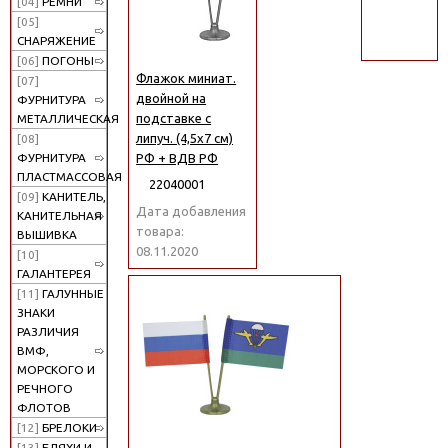
[04]
РЕМНИ
поиск
[05]
СНАРЯЖЕНИЕ
[06]
ПОГОНЫ
Флажок миниат.
[07]
двойной на
ФУРНИТУРА
подставке с
МЕТАЛЛИЧЕСКАЯ
липуч. (4,5х7 см)
[08]
РФ + ВДВ РФ
ФУРНИТУРА
ПЛАСТМАССОВАЯ
22040001
[09]
КАНИТЕЛЬ,
Дата добавления
КАНИТЕЛЬНАЯ
товара:
ВЫШИВКА
08.11.2020
[10]
ГАЛАНТЕРЕЯ
[11]
ГАЛУННЫЕ
ЗНАКИ
РАЗЛИЧИЯ
ВМФ,
МОРСКОГО И
РЕЧНОГО
ФЛОТОВ
[12]
БРЕЛОКИ
[13]
БЛЯХИ И