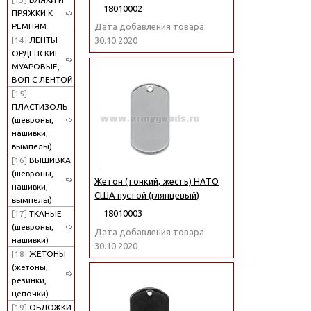
18010002
ПРЯЖКИ К
РЕМНЯМ
Дата добавления товара:
[14]
ЛЕНТЫ
30.10.2020
ОРДЕНСКИЕ
МУАРОВЫЕ,
ВОП С ЛЕНТОЙ
[15]
ПЛАСТИЗОЛЬ
(шевроны,
нашивки,
вымпелы)
[16]
ВЫШИВКА
(шевроны,
Жетон (тонкий, жесть) НАТО
нашивки,
США пустой (глянцевый)
вымпелы)
18010003
[17]
ТКАНЫЕ
(шевроны,
Дата добавления товара:
нашивки)
30.10.2020
[18]
ЖЕТОНЫ
(жетоны,
резинки,
цепочки)
[19]
ОБЛОЖКИ