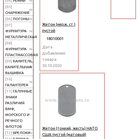
[04]
РЕМНИ
поиск
[05]
СНАРЯЖЕНИЕ
[06]
ПОГОНЫ
Жетон (нерж. ст.)
[07]
пустой
ФУРНИТУРА
МЕТАЛЛИЧЕСКАЯ
18010001
[08]
Дата
ФУРНИТУРА
добавления
ПЛАСТМАССОВАЯ
товара:
[09]
КАНИТЕЛЬ,
30.10.2020
КАНИТЕЛЬНАЯ
ВЫШИВКА
[10]
ГАЛАНТЕРЕЯ
[11]
ГАЛУННЫЕ
ЗНАКИ
РАЗЛИЧИЯ
ВМФ,
МОРСКОГО И
РЕЧНОГО
ФЛОТОВ
Жетон (тонкий, жесть) НАТО
[12]
БРЕЛОКИ
США пустой (матовый)
[13]
БЛЯХИ И