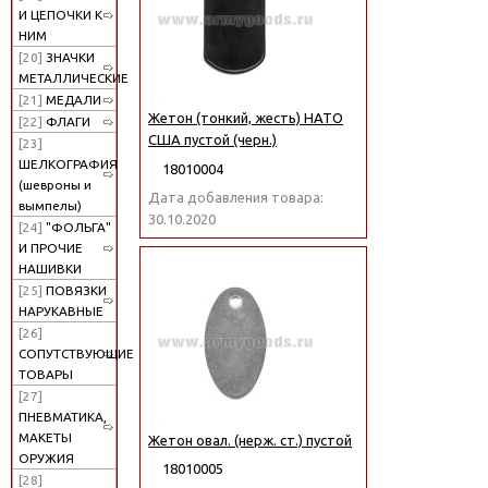
И ЦЕПОЧКИ К
НИМ
[20]
ЗНАЧКИ
МЕТАЛЛИЧЕСКИЕ
[21]
МЕДАЛИ
Жетон (тонкий, жесть) НАТО
[22]
ФЛАГИ
США пустой (черн.)
[23]
ШЕЛКОГРАФИЯ
18010004
(шевроны и
Дата добавления товара:
вымпелы)
30.10.2020
[24]
"ФОЛЬГА"
И ПРОЧИЕ
НАШИВКИ
[25]
ПОВЯЗКИ
НАРУКАВНЫЕ
[26]
СОПУТСТВУЮЩИЕ
ТОВАРЫ
[27]
ПНЕВМАТИКА,
МАКЕТЫ
Жетон овал. (нерж. ст.) пустой
ОРУЖИЯ
18010005
[28]