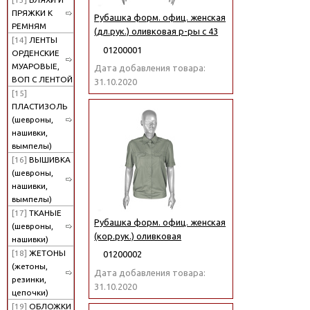
ПРЯЖКИ К
Рубашка форм. офиц. женская
РЕМНЯМ
(дл.рук.) оливковая р-ры с 43
[14]
ЛЕНТЫ
01200001
ОРДЕНСКИЕ
МУАРОВЫЕ,
Дата добавления товара:
ВОП С ЛЕНТОЙ
31.10.2020
[15]
ПЛАСТИЗОЛЬ
(шевроны,
нашивки,
вымпелы)
[16]
ВЫШИВКА
(шевроны,
нашивки,
вымпелы)
[17]
ТКАНЫЕ
Рубашка форм. офиц. женская
(шевроны,
(кор.рук.) оливковая
нашивки)
[18]
ЖЕТОНЫ
01200002
(жетоны,
Дата добавления товара:
резинки,
31.10.2020
цепочки)
[19]
ОБЛОЖКИ