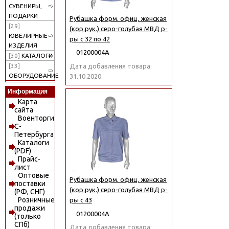
СУВЕНИРЫ,
ПОДАРКИ
Рубашка форм. офиц. женская
[29]
(кор.рук.) серо-голубая МВД р-
ЮВЕЛИРНЫЕ
ры с 32 по 42
ИЗДЕЛИЯ
01200004А
[30]
КАТАЛОГИ
Дата добавления товара:
[33]
ОБОРУДОВАНИЕ
31.10.2020
Информация
Карта
сайта
Военторги
С-
Петербурга
Каталоги
(PDF)
Прайс-
лист
Оптовые
Рубашка форм. офиц. женская
поставки
(кор.рук.) серо-голубая МВД р-
(РФ, СНГ)
Розничные
ры с 43
продажи
01200004А
(только
СПб)
Дата добавления товара: