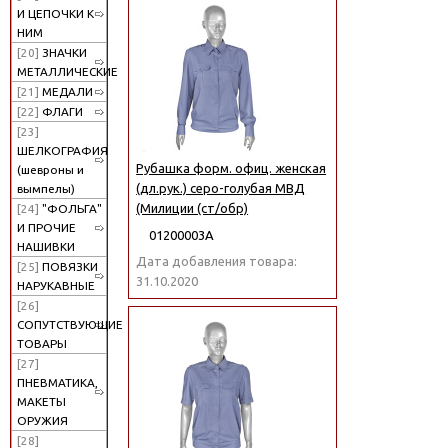
И ЦЕПОЧКИ К
НИМ
[20]
ЗНАЧКИ
МЕТАЛЛИЧЕСКИЕ
[21]
МЕДАЛИ
[22]
ФЛАГИ
[23]
ШЕЛКОГРАФИЯ
Рубашка форм. офиц. женская
(шевроны и
(дл.рук.) серо-голубая МВД
вымпелы)
(Милиции (ст/обр)
[24]
"ФОЛЬГА"
И ПРОЧИЕ
01200003А
НАШИВКИ
Дата добавления товара:
[25]
ПОВЯЗКИ
31.10.2020
НАРУКАВНЫЕ
[26]
СОПУТСТВУЮЩИЕ
ТОВАРЫ
[27]
ПНЕВМАТИКА,
МАКЕТЫ
ОРУЖИЯ
[28]