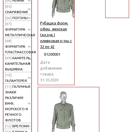
[04]
РЕМНИ
поиск
[05]
СНАРЯЖЕНИЕ
[06]
ПОГОНЫ
Рубашка форм.
[07]
офиц. женская
ФУРНИТУРА
(дл.рук.)
МЕТАЛЛИЧЕСКАЯ
оливковая р-ры с
[08]
32 по 42
ФУРНИТУРА
ПЛАСТМАССОВАЯ
01200001
[09]
КАНИТЕЛЬ,
Дата
КАНИТЕЛЬНАЯ
добавления
ВЫШИВКА
товара:
[10]
31.10.2020
ГАЛАНТЕРЕЯ
[11]
ГАЛУННЫЕ
ЗНАКИ
РАЗЛИЧИЯ
ВМФ,
МОРСКОГО И
РЕЧНОГО
ФЛОТОВ
[12]
БРЕЛОКИ
[13]
БЛЯХИ И