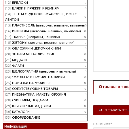
[12]
БРЕЛОКИ
[13]
БЛЯХИ И ПРЯЖКИ К РЕМНЯМ
[14]
ЛЕНТЫ ОРДЕНСКИЕ МУАРОВЫЕ, ВОП С
ЛЕНТОЙ
[15]
ПЛАСТИЗОЛЬ (шевроны, нашивки, вымпелы)
[16]
ВЫШИВКА (шевроны, нашивки, вымпелы)
[17]
ТКАНЫЕ (шевроны, нашивки)
[18]
ЖЕТОНЫ (жетоны, резинки, цепочки)
[19]
ОБЛОЖКИ И ЦЕПОЧКИ К НИМ
[20]
ЗНАЧКИ МЕТАЛЛИЧЕСКИЕ
[21]
МЕДАЛИ
[22]
ФЛАГИ
[23]
ШЕЛКОГРАФИЯ (шевроны и вымпелы)
[24]
"ФОЛЬГА" И ПРОЧИЕ НАШИВКИ
[25]
ПОВЯЗКИ НАРУКАВНЫЕ
Отзывы о тов
[26]
СОПУТСТВУЮЩИЕ ТОВАРЫ
[27]
ПНЕВМАТИКА, МАКЕТЫ ОРУЖИЯ
[28]
СУВЕНИРЫ, ПОДАРКИ
[29]
ЮВЕЛИРНЫЕ ИЗДЕЛИЯ
ОСТАВИТЬ ОТЗ
[30]
КАТАЛОГИ
[33]
ОБОРУДОВАНИЕ
Ваше имя
*
Информация