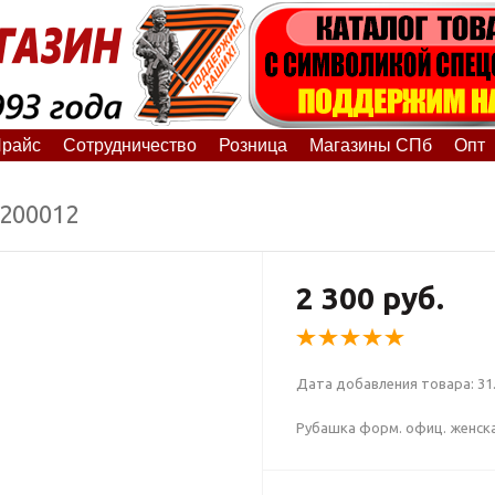
райс
Сотрудничество
Розница
Магазины СПб
Опт
1200012
2 300 руб.
Дата добавления товара: 31.
Рубашка форм. офиц. женская