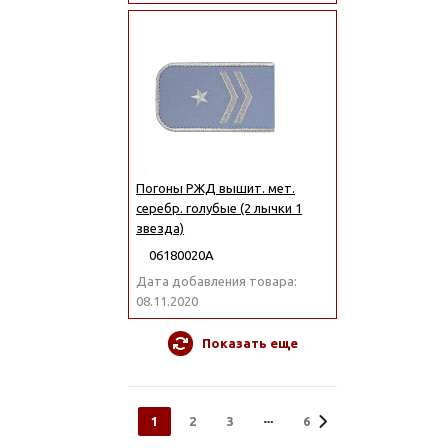
Погоны РЖД вышит. мет.
серебр. голубые (2 лычки 1
звезда)
06180020А
Дата добавления товара:
08.11.2020
Показать еще
1
2
3
6