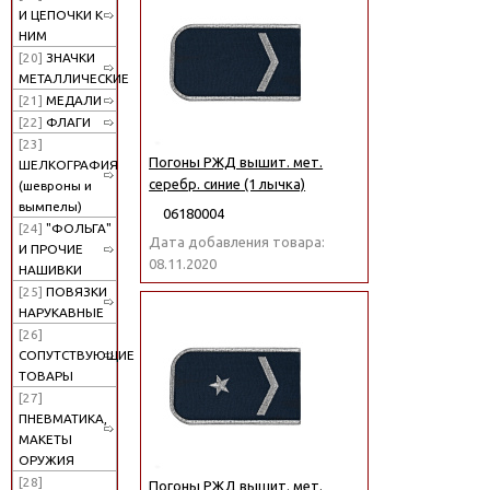
И ЦЕПОЧКИ К
НИМ
[20]
ЗНАЧКИ
МЕТАЛЛИЧЕСКИЕ
[21]
МЕДАЛИ
[22]
ФЛАГИ
[23]
Погоны РЖД вышит. мет.
ШЕЛКОГРАФИЯ
серебр. синие (1 лычка)
(шевроны и
вымпелы)
06180004
[24]
"ФОЛЬГА"
Дата добавления товара:
И ПРОЧИЕ
08.11.2020
НАШИВКИ
[25]
ПОВЯЗКИ
НАРУКАВНЫЕ
[26]
СОПУТСТВУЮЩИЕ
ТОВАРЫ
[27]
ПНЕВМАТИКА,
МАКЕТЫ
ОРУЖИЯ
[28]
Погоны РЖД вышит. мет.