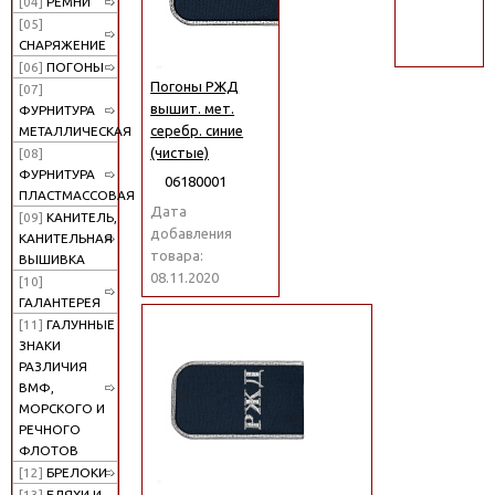
[04]
РЕМНИ
поиск
[05]
СНАРЯЖЕНИЕ
[06]
ПОГОНЫ
Погоны РЖД
[07]
вышит. мет.
ФУРНИТУРА
серебр. синие
МЕТАЛЛИЧЕСКАЯ
(чистые)
[08]
ФУРНИТУРА
06180001
ПЛАСТМАССОВАЯ
Дата
[09]
КАНИТЕЛЬ,
добавления
КАНИТЕЛЬНАЯ
товара:
ВЫШИВКА
08.11.2020
[10]
ГАЛАНТЕРЕЯ
[11]
ГАЛУННЫЕ
ЗНАКИ
РАЗЛИЧИЯ
ВМФ,
МОРСКОГО И
РЕЧНОГО
ФЛОТОВ
[12]
БРЕЛОКИ
[13]
БЛЯХИ И