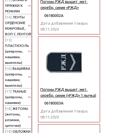
Погоны РЖД вышит. мет.
ПРЯЖКИ К
серебр. синие «РЖД»
РЕМНЯМ
06180002А
[14]
ЛЕНТЫ
ОРДЕНСКИЕ
Дата добавления товара:
МУАРОВЫЕ,
08.11.2020
ВОП С ЛЕНТОЙ
[15]
ПЛАСТИЗОЛЬ
(шевроны,
нашивки,
вымпелы)
[16]
ВЫШИВКА
(шевроны,
нашивки,
вымпелы)
Погоны РЖД вышит. мет.
[17]
ТКАНЫЕ
серебр. синие («РЖД» 1 лычка)
(шевроны,
нашивки)
06180003А
[18]
ЖЕТОНЫ
Дата добавления товара:
(жетоны,
08.11.2020
резинки,
цепочки)
[19]
ОБЛОЖКИ