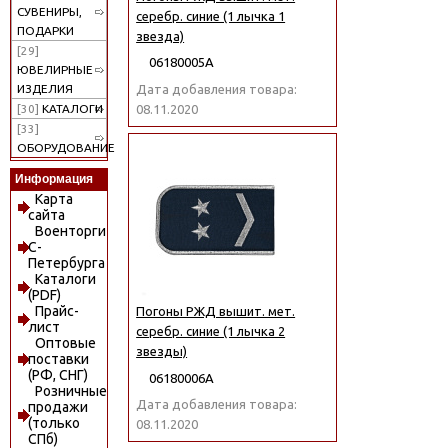
СУВЕНИРЫ,
серебр. синие (1 лычка 1
ПОДАРКИ
звезда)
[29]
06180005А
ЮВЕЛИРНЫЕ
Дата добавления товара:
ИЗДЕЛИЯ
08.11.2020
[30]
КАТАЛОГИ
[33]
ОБОРУДОВАНИЕ
Информация
Карта
сайта
Военторги
С-
Петербурга
Каталоги
(PDF)
Прайс-
Погоны РЖД вышит. мет.
лист
серебр. синие (1 лычка 2
Оптовые
звезды)
поставки
(РФ, СНГ)
06180006А
Розничные
Дата добавления товара:
продажи
(только
08.11.2020
СПб)