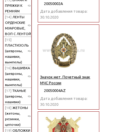
20050002А
ПРЯЖКИ К
РЕМНЯМ
Дата добавления товара:
[14]
ЛЕНТЫ
30.10.2020
ОРДЕНСКИЕ
МУАРОВЫЕ,
ВОП С ЛЕНТОЙ
[15]
ПЛАСТИЗОЛЬ
(шевроны,
нашивки,
вымпелы)
[16]
ВЫШИВКА
(шевроны,
Значок мет. Почетный знак
нашивки,
МЧС России
вымпелы)
20050004АZ
[17]
ТКАНЫЕ
(шевроны,
Дата добавления товара:
нашивки)
30.10.2020
[18]
ЖЕТОНЫ
(жетоны,
резинки,
цепочки)
[19]
ОБЛОЖКИ