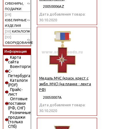
СУВЕНИРЫ,
20050006АZ
ПОДАРКИ
Дата добавления товара:
[29]
30.10.2020
ЮВЕЛИРНЫЕ
ИЗДЕЛИЯ
[30]
КАТАЛОГИ
[33]
ОБОРУДОВАНИЕ
Информация
Карта
сайта
Военторги
С-
Петербурга
Медаль МЧС (красн. крест с
Каталоги
эмбл. МЧС) (на планке - лента
(PDF)
Прайс-
РФ)
лист
20050007А
Оптовые
поставки
Дата добавления товара:
(РФ, СНГ)
30.10.2020
Розничные
продажи
(только
СПб)