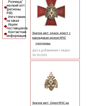
Розница/
мелкий опт
(регионы
РФ)
Изготовим
на заказ
Ищем
поставщиков
Контактная
Значок мет. красн. крест с
информация
накладным орлом МЧС
20050008А
Дата добавления товара:
30.10.2020
Значок мет. Орел МЧС на