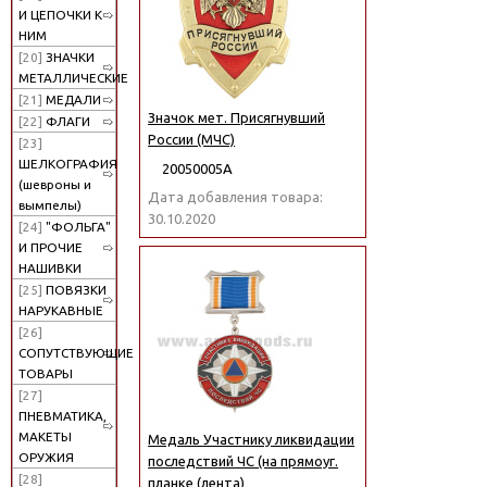
И ЦЕПОЧКИ К
НИМ
[20]
ЗНАЧКИ
МЕТАЛЛИЧЕСКИЕ
[21]
МЕДАЛИ
Значок мет. Присягнувший
[22]
ФЛАГИ
России (МЧС)
[23]
ШЕЛКОГРАФИЯ
20050005А
(шевроны и
Дата добавления товара:
вымпелы)
30.10.2020
[24]
"ФОЛЬГА"
И ПРОЧИЕ
НАШИВКИ
[25]
ПОВЯЗКИ
НАРУКАВНЫЕ
[26]
СОПУТСТВУЮЩИЕ
ТОВАРЫ
[27]
ПНЕВМАТИКА,
МАКЕТЫ
Медаль Участнику ликвидации
ОРУЖИЯ
последствий ЧС (на прямоуг.
[28]
планке (лента)