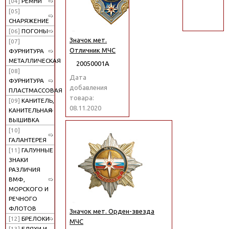
[04]
РЕМНИ
поиск
[05]
СНАРЯЖЕНИЕ
[06]
ПОГОНЫ
Значок мет.
[07]
Отличник МЧС
ФУРНИТУРА
МЕТАЛЛИЧЕСКАЯ
20050001А
[08]
Дата
ФУРНИТУРА
добавления
ПЛАСТМАССОВАЯ
товара:
[09]
КАНИТЕЛЬ,
08.11.2020
КАНИТЕЛЬНАЯ
ВЫШИВКА
[10]
ГАЛАНТЕРЕЯ
[11]
ГАЛУННЫЕ
ЗНАКИ
РАЗЛИЧИЯ
ВМФ,
МОРСКОГО И
РЕЧНОГО
ФЛОТОВ
Значок мет. Орден-звезда
[12]
БРЕЛОКИ
МЧС
[13]
БЛЯХИ И