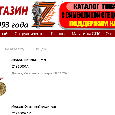
райс
Сотрудничество
Розница
Магазины СПб
Опт
По алфавиту
По цене
Медаль Ветеран РЖД
21220001А
Дата добавления товара: 08.11.2020
Медаль Отличный водитель
21220002АZ