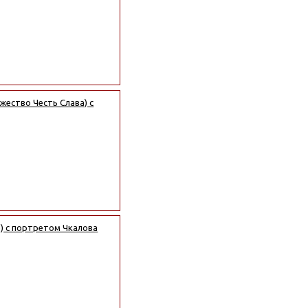
жество Честь Слава) с
е) с портретом Чкалова