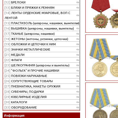
[12]
БРЕЛОКИ
[13]
БЛЯХИ И ПРЯЖКИ К РЕМНЯМ
[14]
ЛЕНТЫ ОРДЕНСКИЕ МУАРОВЫЕ, ВОП С
ЛЕНТОЙ
[15]
ПЛАСТИЗОЛЬ (шевроны, нашивки, вымпелы)
[16]
ВЫШИВКА (шевроны, нашивки, вымпелы)
[17]
ТКАНЫЕ (шевроны, нашивки)
[18]
ЖЕТОНЫ (жетоны, резинки, цепочки)
[19]
ОБЛОЖКИ И ЦЕПОЧКИ К НИМ
[20]
ЗНАЧКИ МЕТАЛЛИЧЕСКИЕ
[21]
МЕДАЛИ
[22]
ФЛАГИ
[23]
ШЕЛКОГРАФИЯ (шевроны и вымпелы)
[24]
"ФОЛЬГА" И ПРОЧИЕ НАШИВКИ
[25]
ПОВЯЗКИ НАРУКАВНЫЕ
[26]
СОПУТСТВУЮЩИЕ ТОВАРЫ
[27]
ПНЕВМАТИКА, МАКЕТЫ ОРУЖИЯ
[28]
СУВЕНИРЫ, ПОДАРКИ
[29]
ЮВЕЛИРНЫЕ ИЗДЕЛИЯ
[30]
КАТАЛОГИ
[33]
ОБОРУДОВАНИЕ
Информация