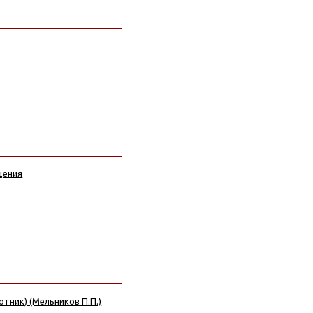
щения
тник) (Мельников П.П.)