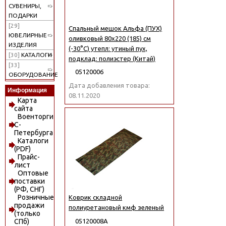
СУВЕНИРЫ,
ПОДАРКИ
[29]
Спальный мешок Альфа (ПУХ)
ЮВЕЛИРНЫЕ
оливковый 80х220 (185) см
ИЗДЕЛИЯ
(-30°C) утепл: утиный пух,
[30]
КАТАЛОГИ
подклад: полиэстер (Китай)
[33]
05120006
ОБОРУДОВАНИЕ
Дата добавления товара:
Информация
08.11.2020
Карта
сайта
Военторги
С-
Петербурга
Каталоги
(PDF)
Прайс-
лист
Оптовые
поставки
(РФ, СНГ)
Розничные
Коврик складной
продажи
полиуретановый кмф зеленый
(только
05120008А
СПб)