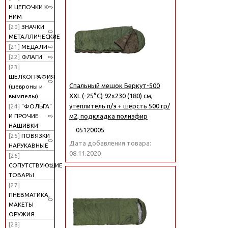
И ЦЕПОЧКИ К
НИМ
[20]
ЗНАЧКИ
МЕТАЛЛИЧЕСКИЕ
[21]
МЕДАЛИ
[22]
ФЛАГИ
[23]
ШЕЛКОГРАФИЯ
Спальный мешок Беркут-500
(шевроны и
XXL (-25°C) 92х230 (180) см,
вымпелы)
утеплитель п/э + шерсть 500 гр/
[24]
"ФОЛЬГА"
И ПРОЧИЕ
м2, подкладка полиэфир
НАШИВКИ
05120005
[25]
ПОВЯЗКИ
Дата добавления товара:
НАРУКАВНЫЕ
08.11.2020
[26]
СОПУТСТВУЮЩИЕ
ТОВАРЫ
[27]
ПНЕВМАТИКА,
МАКЕТЫ
ОРУЖИЯ
[28]