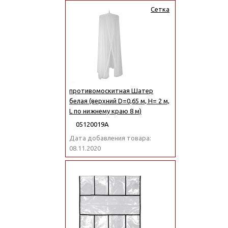
Сетка
противомоскитная Шатер
белая (верхний D=0,65 м, H= 2 м,
L по нижнему краю 8 м)
05120019А
Дата добавления товара:
08.11.2020