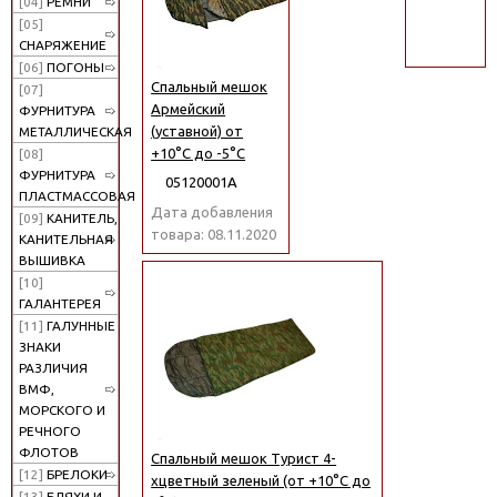
[04]
РЕМНИ
поиск
[05]
СНАРЯЖЕНИЕ
[06]
ПОГОНЫ
Спальный мешок
[07]
Армейский
ФУРНИТУРА
(уставной) от
МЕТАЛЛИЧЕСКАЯ
+10°C до -5°C
[08]
ФУРНИТУРА
05120001А
ПЛАСТМАССОВАЯ
Дата добавления
[09]
КАНИТЕЛЬ,
товара: 08.11.2020
КАНИТЕЛЬНАЯ
ВЫШИВКА
[10]
ГАЛАНТЕРЕЯ
[11]
ГАЛУННЫЕ
ЗНАКИ
РАЗЛИЧИЯ
ВМФ,
МОРСКОГО И
РЕЧНОГО
ФЛОТОВ
Спальный мешок Турист 4-
[12]
БРЕЛОКИ
хцветный зеленый (от +10°C до
[13]
БЛЯХИ И