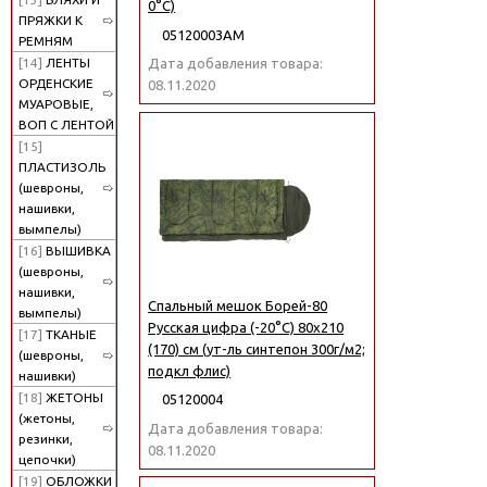
0°C)
ПРЯЖКИ К
05120003АМ
РЕМНЯМ
[14]
ЛЕНТЫ
Дата добавления товара:
ОРДЕНСКИЕ
08.11.2020
МУАРОВЫЕ,
ВОП С ЛЕНТОЙ
[15]
ПЛАСТИЗОЛЬ
(шевроны,
нашивки,
вымпелы)
[16]
ВЫШИВКА
(шевроны,
нашивки,
Спальный мешок Борей-80
вымпелы)
Русская цифра (-20°C) 80х210
[17]
ТКАНЫЕ
(170) см (ут-ль синтепон 300г/м2;
(шевроны,
подкл флис)
нашивки)
[18]
ЖЕТОНЫ
05120004
(жетоны,
Дата добавления товара:
резинки,
08.11.2020
цепочки)
[19]
ОБЛОЖКИ