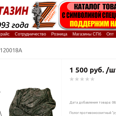
райс
Сотрудничество
Розница
Магазины СПб
Опт
5120018А
1 500 руб. /ш
Дата добавления товара: 08.
Полог противомоскитный "р