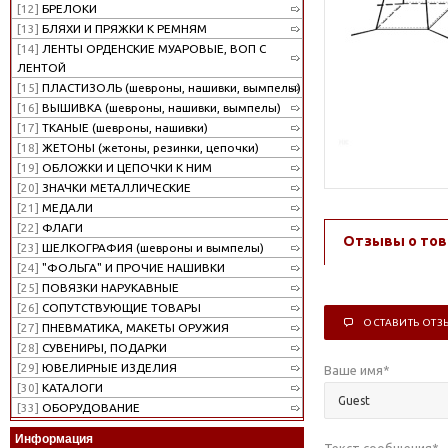
[12]
БРЕЛОКИ
[13]
БЛЯХИ И ПРЯЖКИ К РЕМНЯМ
[14]
ЛЕНТЫ ОРДЕНСКИЕ МУАРОВЫЕ, ВОП С
ЛЕНТОЙ
[15]
ПЛАСТИЗОЛЬ (шевроны, нашивки, вымпелы)
[16]
ВЫШИВКА (шевроны, нашивки, вымпелы)
[17]
ТКАНЫЕ (шевроны, нашивки)
[18]
ЖЕТОНЫ (жетоны, резинки, цепочки)
[19]
ОБЛОЖКИ И ЦЕПОЧКИ К НИМ
[20]
ЗНАЧКИ МЕТАЛЛИЧЕСКИЕ
[21]
МЕДАЛИ
[22]
ФЛАГИ
Отзывы о тов
[23]
ШЕЛКОГРАФИЯ (шевроны и вымпелы)
[24]
"ФОЛЬГА" И ПРОЧИЕ НАШИВКИ
[25]
ПОВЯЗКИ НАРУКАВНЫЕ
[26]
СОПУТСТВУЮЩИЕ ТОВАРЫ
ОСТАВИТЬ ОТЗ
[27]
ПНЕВМАТИКА, МАКЕТЫ ОРУЖИЯ
[28]
СУВЕНИРЫ, ПОДАРКИ
[29]
ЮВЕЛИРНЫЕ ИЗДЕЛИЯ
Ваше имя
*
[30]
КАТАЛОГИ
[33]
ОБОРУДОВАНИЕ
Информация
Текст сообщения
*