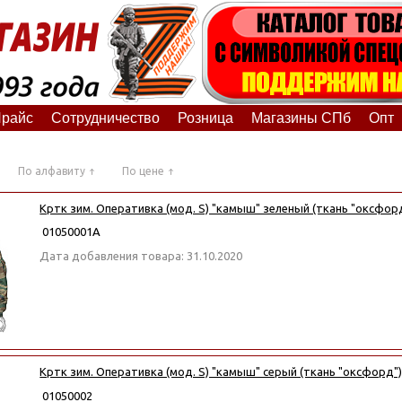
райс
Сотрудничество
Розница
Магазины СПб
Опт
По алфавиту
По цене
Кртк зим. Оперативка (мод. S) "камыш" зеленый (ткань "оксфор
01050001А
Дата добавления товара: 31.10.2020
Кртк зим. Оперативка (мод. S) "камыш" серый (ткань "оксфорд"
01050002