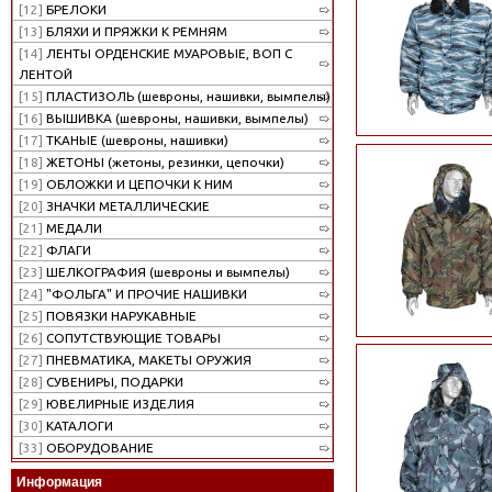
[12]
БРЕЛОКИ
[13]
БЛЯХИ И ПРЯЖКИ К РЕМНЯМ
[14]
ЛЕНТЫ ОРДЕНСКИЕ МУАРОВЫЕ, ВОП С
ЛЕНТОЙ
[15]
ПЛАСТИЗОЛЬ (шевроны, нашивки, вымпелы)
[16]
ВЫШИВКА (шевроны, нашивки, вымпелы)
[17]
ТКАНЫЕ (шевроны, нашивки)
[18]
ЖЕТОНЫ (жетоны, резинки, цепочки)
[19]
ОБЛОЖКИ И ЦЕПОЧКИ К НИМ
[20]
ЗНАЧКИ МЕТАЛЛИЧЕСКИЕ
[21]
МЕДАЛИ
[22]
ФЛАГИ
[23]
ШЕЛКОГРАФИЯ (шевроны и вымпелы)
[24]
"ФОЛЬГА" И ПРОЧИЕ НАШИВКИ
[25]
ПОВЯЗКИ НАРУКАВНЫЕ
[26]
СОПУТСТВУЮЩИЕ ТОВАРЫ
[27]
ПНЕВМАТИКА, МАКЕТЫ ОРУЖИЯ
[28]
СУВЕНИРЫ, ПОДАРКИ
[29]
ЮВЕЛИРНЫЕ ИЗДЕЛИЯ
[30]
КАТАЛОГИ
[33]
ОБОРУДОВАНИЕ
Информация