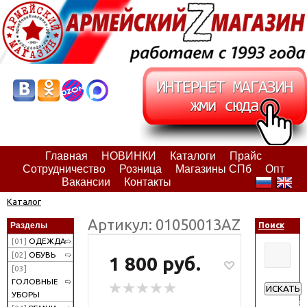
Главная
НОВИНКИ
Каталоги
Прайс
Сотрудничество
Розница
Магазины СПб
Опт
Вакансии
Контакты
Каталог
Артикул: 01050013АZ
Разделы
Поиск
[01]
ОДЕЖДА
[02]
ОБУВЬ
1 800 руб.
[03]
ГОЛОВНЫЕ
ИСКАТЬ
УБОРЫ
Расширен