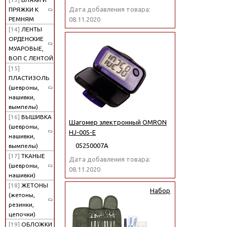
Дата добавления товара:
ПРЯЖКИ К
РЕМНЯМ
08.11.2020
[14]
ЛЕНТЫ
ОРДЕНСКИЕ
МУАРОВЫЕ,
ВОП С ЛЕНТОЙ
[15]
ПЛАСТИЗОЛЬ
(шевроны,
нашивки,
вымпелы)
[16]
ВЫШИВКА
Шагомер электронный OMRON
(шевроны,
HJ-005-E
нашивки,
05250007А
вымпелы)
[17]
ТКАНЫЕ
Дата добавления товара:
(шевроны,
08.11.2020
нашивки)
[18]
ЖЕТОНЫ
Набор
(жетоны,
резинки,
цепочки)
[19]
ОБЛОЖКИ