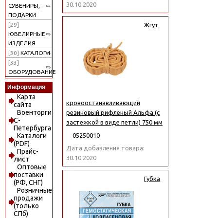
30.10.2020
СУВЕНИРЫ,
ПОДАРКИ
[29]
Жгут
ЮВЕЛИРНЫЕ
ИЗДЕЛИЯ
[30]
КАТАЛОГИ
[33]
ОБОРУДОВАНИЕ
Информация
Карта
кровоостанавливающий
сайта
Военторги
резиновый рифленый Альфа (с
С-
застежкой в виде петли) 750 мм
Петербурга
05250010
Каталоги
(PDF)
Дата добавления товара:
Прайс-
30.10.2020
лист
Оптовые
поставки
Губка
(РФ, СНГ)
Розничные
продажи
(только
СПб)