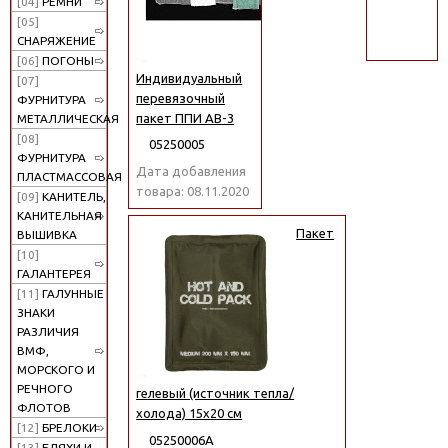
[04]
РЕМНИ
поиск
[05]
СНАРЯЖЕНИЕ
[06]
ПОГОНЫ
Индивидуальный
[07]
перевязочный
ФУРНИТУРА
пакет ППИ АВ-3
МЕТАЛЛИЧЕСКАЯ
[08]
05250005
ФУРНИТУРА
Дата добавления
ПЛАСТМАССОВАЯ
товара: 08.11.2020
[09]
КАНИТЕЛЬ,
КАНИТЕЛЬНАЯ
Пакет
ВЫШИВКА
[10]
ГАЛАНТЕРЕЯ
[11]
ГАЛУННЫЕ
ЗНАКИ
РАЗЛИЧИЯ
ВМФ,
МОРСКОГО И
РЕЧНОГО
гелевый (источник тепла/
ФЛОТОВ
холода) 15х20 см
[12]
БРЕЛОКИ
05250006А
[13]
БЛЯХИ И