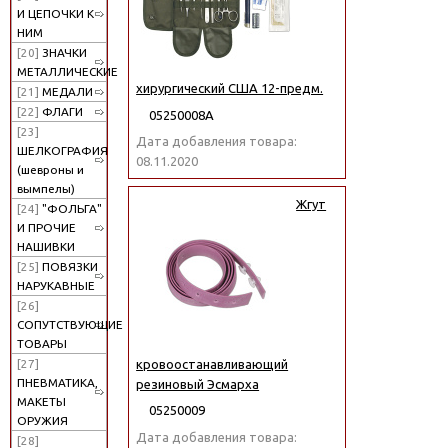
И ЦЕПОЧКИ К
НИМ
[20]
ЗНАЧКИ
МЕТАЛЛИЧЕСКИЕ
хирургический США 12-предм.
[21]
МЕДАЛИ
[22]
ФЛАГИ
05250008А
[23]
Дата добавления товара:
ШЕЛКОГРАФИЯ
08.11.2020
(шевроны и
вымпелы)
Жгут
[24]
"ФОЛЬГА"
И ПРОЧИЕ
НАШИВКИ
[25]
ПОВЯЗКИ
НАРУКАВНЫЕ
[26]
СОПУТСТВУЮЩИЕ
ТОВАРЫ
кровоостанавливающий
[27]
ПНЕВМАТИКА,
резиновый Эсмарха
МАКЕТЫ
05250009
ОРУЖИЯ
Дата добавления товара:
[28]