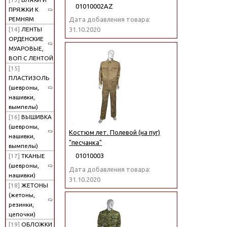
01010002АZ
ПРЯЖКИ К
РЕМНЯМ
Дата добавления товара:
[14]
ЛЕНТЫ
31.10.2020
ОРДЕНСКИЕ
МУАРОВЫЕ,
ВОП С ЛЕНТОЙ
[15]
ПЛАСТИЗОЛЬ
(шевроны,
нашивки,
вымпелы)
[16]
ВЫШИВКА
(шевроны,
Костюм лет. Полевой (на пуг)
нашивки,
"песчанка"
вымпелы)
01010003
[17]
ТКАНЫЕ
(шевроны,
Дата добавления товара:
нашивки)
31.10.2020
[18]
ЖЕТОНЫ
(жетоны,
резинки,
цепочки)
[19]
ОБЛОЖКИ