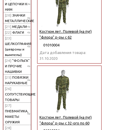
И ЦЕПОЧКИ К
НИМ
[20]
ЗНАЧКИ
МЕТАЛЛИЧЕСКИЕ
[21]
МЕДАЛИ
Костюм лет. Полевой (на пуг)
[22]
ФЛАГИ
"флора" р-ры с 62
[23]
ШЕЛКОГРАФИЯ
01010004
(шевроны и
Дата добавления товара:
вымпелы)
31.10.2020
[24]
"ФОЛЬГА"
И ПРОЧИЕ
НАШИВКИ
[25]
ПОВЯЗКИ
НАРУКАВНЫЕ
[26]
СОПУТСТВУЮЩИЕ
ТОВАРЫ
[27]
ПНЕВМАТИКА,
МАКЕТЫ
Костюм лет. Полевой (на пуг)
ОРУЖИЯ
"флора" р-ры с 32-ого по 60
[28]