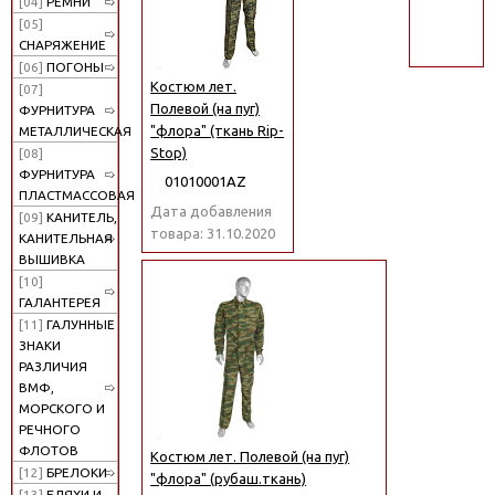
[04]
РЕМНИ
поиск
[05]
СНАРЯЖЕНИЕ
[06]
ПОГОНЫ
Костюм лет.
[07]
Полевой (на пуг)
ФУРНИТУРА
"флора" (ткань Rip-
МЕТАЛЛИЧЕСКАЯ
Stop)
[08]
ФУРНИТУРА
01010001АZ
ПЛАСТМАССОВАЯ
Дата добавления
[09]
КАНИТЕЛЬ,
товара: 31.10.2020
КАНИТЕЛЬНАЯ
ВЫШИВКА
[10]
ГАЛАНТЕРЕЯ
[11]
ГАЛУННЫЕ
ЗНАКИ
РАЗЛИЧИЯ
ВМФ,
МОРСКОГО И
РЕЧНОГО
ФЛОТОВ
Костюм лет. Полевой (на пуг)
[12]
БРЕЛОКИ
"флора" (рубаш.ткань)
[13]
БЛЯХИ И