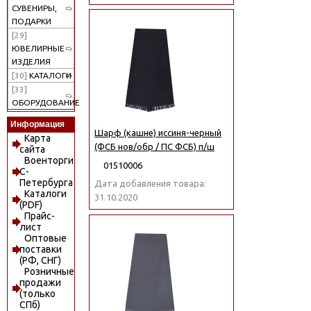
СУВЕНИРЫ,
ПОДАРКИ
[29]
ЮВЕЛИРНЫЕ
ИЗДЕЛИЯ
[30]
КАТАЛОГИ
[33]
ОБОРУДОВАНИЕ
Информация
Шарф (кашне) иссиня-черный
Карта
(ФСБ нов/обр / ПС ФСБ) п/ш
сайта
Военторги
01510006
С-
Петербурга
Дата добавления товара:
Каталоги
31.10.2020
(PDF)
Прайс-
лист
Оптовые
поставки
(РФ, СНГ)
Розничные
продажи
(только
СПб)