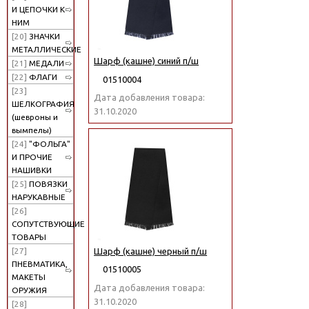
И ЦЕПОЧКИ К
НИМ
[20]
ЗНАЧКИ
МЕТАЛЛИЧЕСКИЕ
Шарф (кашне) синий п/ш
[21]
МЕДАЛИ
[22]
ФЛАГИ
01510004
[23]
Дата добавления товара:
ШЕЛКОГРАФИЯ
31.10.2020
(шевроны и
вымпелы)
[24]
"ФОЛЬГА"
И ПРОЧИЕ
НАШИВКИ
[25]
ПОВЯЗКИ
НАРУКАВНЫЕ
[26]
СОПУТСТВУЮЩИЕ
ТОВАРЫ
Шарф (кашне) черный п/ш
[27]
ПНЕВМАТИКА,
01510005
МАКЕТЫ
Дата добавления товара:
ОРУЖИЯ
31.10.2020
[28]