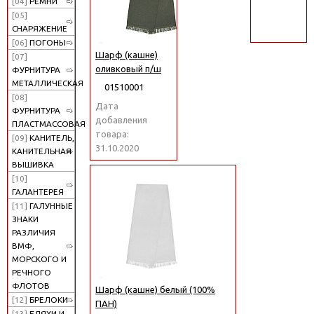
[04]
РЕМНИ
поиск
[05]
СНАРЯЖЕНИЕ
[06]
ПОГОНЫ
Шарф (кашне)
[07]
оливковый п/ш
ФУРНИТУРА
МЕТАЛЛИЧЕСКАЯ
01510001
[08]
Дата
ФУРНИТУРА
добавления
ПЛАСТМАССОВАЯ
товара:
[09]
КАНИТЕЛЬ,
31.10.2020
КАНИТЕЛЬНАЯ
ВЫШИВКА
[10]
ГАЛАНТЕРЕЯ
[11]
ГАЛУННЫЕ
ЗНАКИ
РАЗЛИЧИЯ
ВМФ,
МОРСКОГО И
РЕЧНОГО
ФЛОТОВ
Шарф (кашне) белый (100%
[12]
БРЕЛОКИ
ПАН)
[13]
БЛЯХИ И