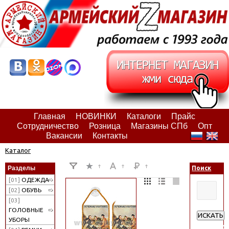
Главная
НОВИНКИ
Каталоги
Прайс
Сотрудничество
Розница
Магазины СПб
Опт
Вакансии
Контакты
Каталог
Разделы
Поиск
[01]
ОДЕЖДА
[02]
ОБУВЬ
[03]
ГОЛОВНЫЕ
ИСКАТЬ
УБОРЫ
Расширен