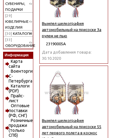
СУВЕНИРЫ,
ПОДАРКИ
[29]
ЮВЕЛИРНЫЕ
Вымпел шелкография
ИЗДЕЛИЯ
автомобильный на присоске За
[30]
КАТАЛОГИ
рулем не пью
[33]
23190005А
ОБОРУДОВАНИЕ
Дата добавления товара:
Информация
30.10.2020
Карта
сайта
Военторги
С-
Петербурга
Каталоги
(PDF)
Прайс-
лист
Оптовые
поставки
(РФ, СНГ)
Розничные
Вымпел шелкография
продажи
автомобильный на присоске 55
(только
лет первого полета в космос
СПб)