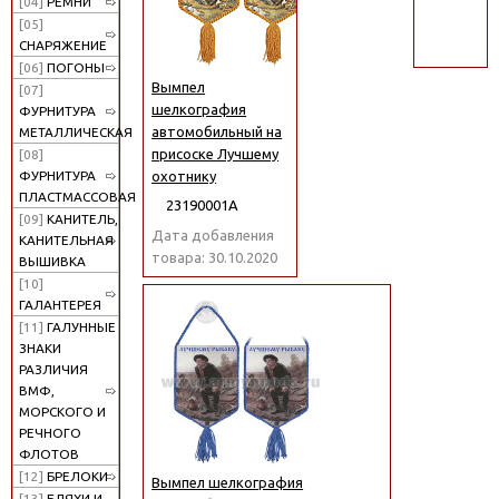
[04]
РЕМНИ
поиск
[05]
СНАРЯЖЕНИЕ
[06]
ПОГОНЫ
Вымпел
[07]
шелкография
ФУРНИТУРА
автомобильный на
МЕТАЛЛИЧЕСКАЯ
присоске Лучшему
[08]
охотнику
ФУРНИТУРА
ПЛАСТМАССОВАЯ
23190001А
[09]
КАНИТЕЛЬ,
Дата добавления
КАНИТЕЛЬНАЯ
товара: 30.10.2020
ВЫШИВКА
[10]
ГАЛАНТЕРЕЯ
[11]
ГАЛУННЫЕ
ЗНАКИ
РАЗЛИЧИЯ
ВМФ,
МОРСКОГО И
РЕЧНОГО
ФЛОТОВ
[12]
БРЕЛОКИ
Вымпел шелкография
[13]
БЛЯХИ И