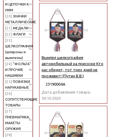
И ЦЕПОЧКИ К
НИМ
[20]
ЗНАЧКИ
МЕТАЛЛИЧЕСКИЕ
[21]
МЕДАЛИ
[22]
ФЛАГИ
[23]
ШЕЛКОГРАФИЯ
(шевроны и
Вымпел шелкография
вымпелы)
автомобильный на присоске Кто
[24]
"ФОЛЬГА"
И ПРОЧИЕ
нас обидит, тот трех дней не
НАШИВКИ
проживет! (Путин В.В.)
[25]
ПОВЯЗКИ
23190004А
НАРУКАВНЫЕ
Дата добавления товара:
[26]
30.10.2020
СОПУТСТВУЮЩИЕ
ТОВАРЫ
[27]
ПНЕВМАТИКА,
МАКЕТЫ
ОРУЖИЯ
[28]