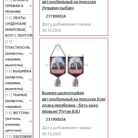
автомобильный на присоске
ПРЯЖКИ К
Лучшему рыбаку
РЕМНЯМ
23190002А
[14]
ЛЕНТЫ
ОРДЕНСКИЕ
Дата добавления товара:
МУАРОВЫЕ,
30.10.2020
ВОП С ЛЕНТОЙ
[15]
ПЛАСТИЗОЛЬ
(шевроны,
нашивки,
вымпелы)
[16]
ВЫШИВКА
(шевроны,
нашивки,
вымпелы)
Вымпел шелкография
[17]
ТКАНЫЕ
автомобильный на присоске Если
(шевроны,
драка неизбежна - бить надо
нашивки)
первым! (Путин В.В.)
[18]
ЖЕТОНЫ
(жетоны,
23190003А
резинки,
Дата добавления товара:
цепочки)
30.10.2020
[19]
ОБЛОЖКИ