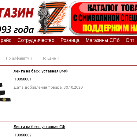
райс
Сотрудничество
Розница
Магазины СПб
Опт
По алфавиту
По цене
Лента на беск. уставная ВМФ
10060001
Дата добавления товара: 30.10.2020
Лента на беск. уставная СФ
10060002