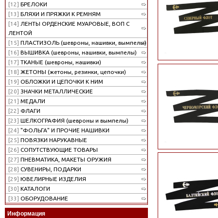
[12]
БРЕЛОКИ
[13]
БЛЯХИ И ПРЯЖКИ К РЕМНЯМ
[14]
ЛЕНТЫ ОРДЕНСКИЕ МУАРОВЫЕ, ВОП С
ЛЕНТОЙ
[15]
ПЛАСТИЗОЛЬ (шевроны, нашивки, вымпелы)
[16]
ВЫШИВКА (шевроны, нашивки, вымпелы)
[17]
ТКАНЫЕ (шевроны, нашивки)
[18]
ЖЕТОНЫ (жетоны, резинки, цепочки)
[19]
ОБЛОЖКИ И ЦЕПОЧКИ К НИМ
[20]
ЗНАЧКИ МЕТАЛЛИЧЕСКИЕ
[21]
МЕДАЛИ
[22]
ФЛАГИ
[23]
ШЕЛКОГРАФИЯ (шевроны и вымпелы)
[24]
"ФОЛЬГА" И ПРОЧИЕ НАШИВКИ
[25]
ПОВЯЗКИ НАРУКАВНЫЕ
[26]
СОПУТСТВУЮЩИЕ ТОВАРЫ
[27]
ПНЕВМАТИКА, МАКЕТЫ ОРУЖИЯ
[28]
СУВЕНИРЫ, ПОДАРКИ
[29]
ЮВЕЛИРНЫЕ ИЗДЕЛИЯ
[30]
КАТАЛОГИ
[33]
ОБОРУДОВАНИЕ
Информация