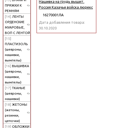
Нашивка на грудь вышит.
ПРЯЖКИ К
Россия Казачьи войска люрекс
РЕМНЯМ
16270001ЛА
[14]
ЛЕНТЫ
ОРДЕНСКИЕ
Дата добавления товара:
МУАРОВЫЕ,
30.10.2020
ВОП С ЛЕНТОЙ
[15]
ПЛАСТИЗОЛЬ
(шевроны,
нашивки,
вымпелы)
[16]
ВЫШИВКА
(шевроны,
нашивки,
вымпелы)
[17]
ТКАНЫЕ
(шевроны,
нашивки)
[18]
ЖЕТОНЫ
(жетоны,
резинки,
цепочки)
[19]
ОБЛОЖКИ