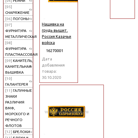
[04]
РЕМНИ
поиск
[05]
СНАРЯЖЕНИЕ
[06]
ПОГОНЫ
Нашивка на
[07]
грудь вышит.
ФУРНИТУРА
Россия Казачьи
МЕТАЛЛИЧЕСКАЯ
войска
[08]
ФУРНИТУРА
16270001
ПЛАСТМАССОВАЯ
Дата
[09]
КАНИТЕЛЬ,
добавления
КАНИТЕЛЬНАЯ
товара:
ВЫШИВКА
30.10.2020
[10]
ГАЛАНТЕРЕЯ
[11]
ГАЛУННЫЕ
ЗНАКИ
РАЗЛИЧИЯ
ВМФ,
МОРСКОГО И
РЕЧНОГО
ФЛОТОВ
[12]
БРЕЛОКИ
[13]
БЛЯХИ И