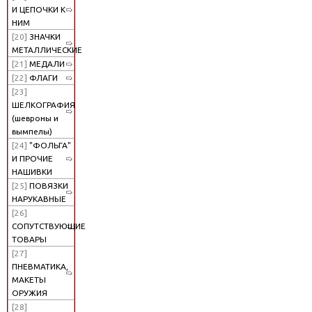
И ЦЕПОЧКИ К
НИМ
[20]
ЗНАЧКИ
МЕТАЛЛИЧЕСКИЕ
[21]
МЕДАЛИ
[22]
ФЛАГИ
[23]
ШЕЛКОГРАФИЯ
(шевроны и
вымпелы)
[24]
"ФОЛЬГА"
И ПРОЧИЕ
НАШИВКИ
[25]
ПОВЯЗКИ
НАРУКАВНЫЕ
[26]
СОПУТСТВУЮЩИЕ
ТОВАРЫ
[27]
ПНЕВМАТИКА,
МАКЕТЫ
ОРУЖИЯ
[28]