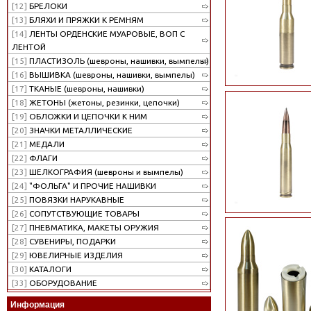
[12]
БРЕЛОКИ
[13]
БЛЯХИ И ПРЯЖКИ К РЕМНЯМ
[14]
ЛЕНТЫ ОРДЕНСКИЕ МУАРОВЫЕ, ВОП С
ЛЕНТОЙ
[15]
ПЛАСТИЗОЛЬ (шевроны, нашивки, вымпелы)
[16]
ВЫШИВКА (шевроны, нашивки, вымпелы)
[17]
ТКАНЫЕ (шевроны, нашивки)
[18]
ЖЕТОНЫ (жетоны, резинки, цепочки)
[19]
ОБЛОЖКИ И ЦЕПОЧКИ К НИМ
[20]
ЗНАЧКИ МЕТАЛЛИЧЕСКИЕ
[21]
МЕДАЛИ
[22]
ФЛАГИ
[23]
ШЕЛКОГРАФИЯ (шевроны и вымпелы)
[24]
"ФОЛЬГА" И ПРОЧИЕ НАШИВКИ
[25]
ПОВЯЗКИ НАРУКАВНЫЕ
[26]
СОПУТСТВУЮЩИЕ ТОВАРЫ
[27]
ПНЕВМАТИКА, МАКЕТЫ ОРУЖИЯ
[28]
СУВЕНИРЫ, ПОДАРКИ
[29]
ЮВЕЛИРНЫЕ ИЗДЕЛИЯ
[30]
КАТАЛОГИ
[33]
ОБОРУДОВАНИЕ
Информация